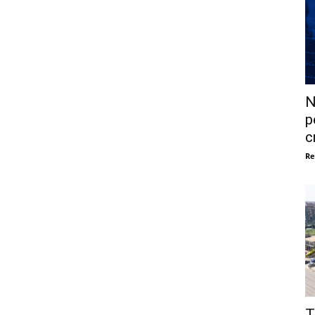
N
p
c
Re
T