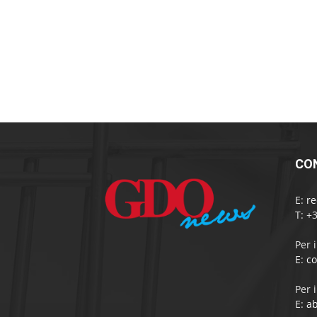
CO
E:
r
T: +
Per 
E:
c
Per 
E:
a