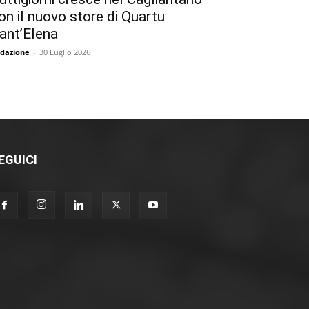
on il nuovo store di Quartu
ant’Elena
dazione
-
30 Luglio 2026
EGUICI