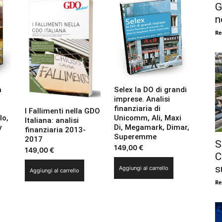
G
n
Re
a
Selex la DO di grandi
i
imprese. Analisi
finanziaria di
I Fallimenti nella GDO
lo,
Unicomm, Ali, Maxi
Italiana: analisi
y
Di, Megamark, Dimar,
finanziaria 2013-
Superemme
2017
S
149,00
€
149,00
€
C
s
Aggiungi al carrello
Aggiungi al carrello
Re