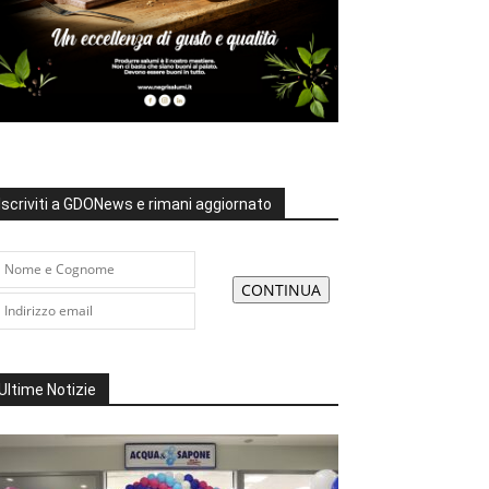
Iscriviti a GDONews e rimani aggiornato
Ultime Notizie