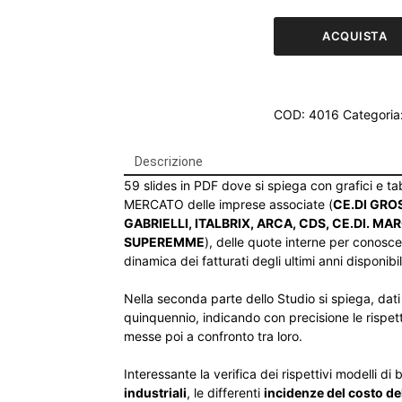
Selex:
analisi
ACQUISTA
delle
prestazioni
delle
imprese
COD:
4016
Categoria
associate
quantità
Descrizione
59 slides in PDF dove si spiega con grafici e ta
MERCATO delle imprese associate (
CE.DI GROS
GABRIELLI, ITALBRIX, ARCA, CDS, CE.DI. MA
SUPEREMME
), delle quote interne per conoscer
dinamica dei fatturati degli ultimi anni disponibil
Nella seconda parte dello Studio si spiega, dati 
quinquennio, indicando con precisione le rispet
messe poi a confronto tra loro.
Interessante la verifica dei rispettivi modelli di
industriali
, le differenti
incidenze del costo de