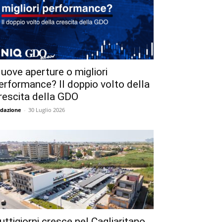
uove aperture o migliori
erformance? Il doppio volto della
rescita della GDO
dazione
-
30 Luglio 2026
uttigiorni cresce nel Cagliaritano