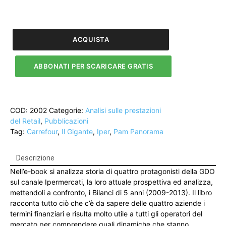
Carrefour,
Pam,
Il
ACQUISTA
Gigante
e
ABBONATI PER SCARICARE GRATIS
Iper:
Bilanci
dei
protagonistidegli
COD:
2002
Categorie:
Analisi sulle prestazioni
Iper
del Retail
,
Pubblicazioni
a
Tag:
Carrefour
,
Il Gigante
,
Iper
,
Pam Panorama
confronto
-
anni
Descrizione
2009-
Nell’e-book si analizza storia di quattro protagonisti della GDO
2013
sul canale Ipermercati, la loro attuale prospettiva ed analizza,
quantità
mettendoli a confronto, i Bilanci di 5 anni (2009-2013). Il libro
racconta tutto ciò che c’è da sapere delle quattro aziende i
termini finanziari e risulta molto utile a tutti gli operatori del
mercato per comprendere quali dinamiche che stanno