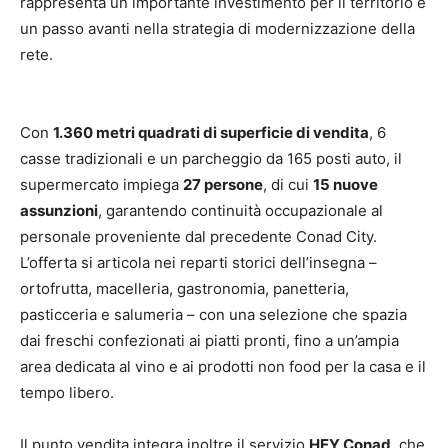
rappresenta un importante investimento per il territorio e
un passo avanti nella strategia di modernizzazione della
rete.
Con
1.360 metri quadrati di superficie di vendita
, 6
casse tradizionali e un parcheggio da 165 posti auto, il
supermercato impiega
27 persone
, di cui
15 nuove
assunzioni
, garantendo continuità occupazionale al
personale proveniente dal precedente Conad City.
L’offerta si articola nei reparti storici dell’insegna –
ortofrutta, macelleria, gastronomia, panetteria,
pasticceria e salumeria – con una selezione che spazia
dai freschi confezionati ai piatti pronti, fino a un’ampia
area dedicata al vino e ai prodotti non food per la casa e il
tempo libero.
Il punto vendita integra inoltre il servizio
HEY Conad
, che