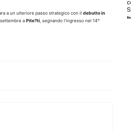
c
S
a a un ulteriore passo strategico con il
debutto in
Re
24 settembre a
Pite?ti
, segnando l’ingresso nel 14°