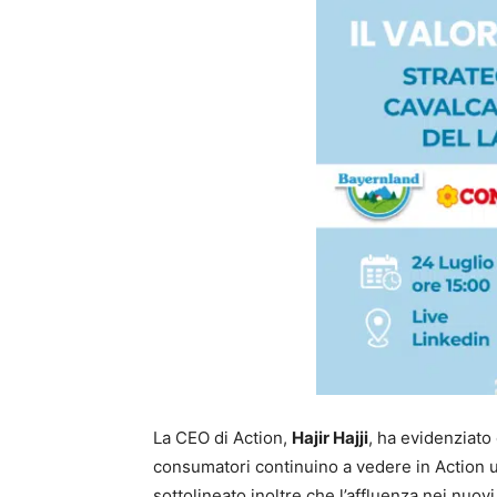
La CEO di Action,
Hajir Hajji
, ha evidenziato
consumatori continuino a vedere in Action un
sottolineato inoltre che l’affluenza nei nuovi