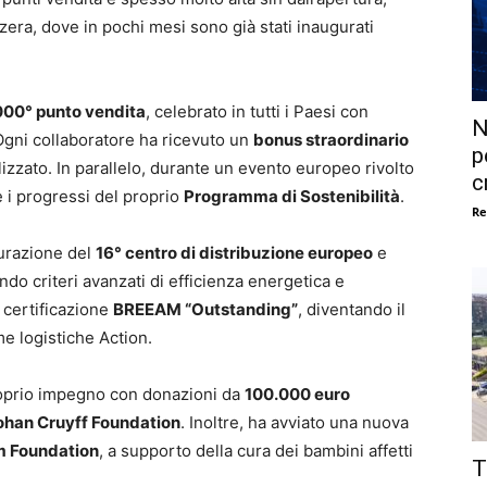
ra, dove in pochi mesi sono già stati inaugurati
000° punto vendita
, celebrato in tutti i Paesi con
N
. Ogni collaboratore ha ricevuto un
bonus straordinario
p
zzato. In parallelo, durante un evento europeo rivolto
c
i e i progressi del proprio
Programma di Sostenibilità
.
Re
urazione del
16° centro di distribuzione europeo
e
ndo criteri avanzati di efficienza energetica e
a certificazione
BREEAM “Outstanding”
, diventando il
me logistiche Action.
 proprio impegno con donazioni da
100.000 euro
ohan Cruyff Foundation
. Inoltre, ha avviato una nuova
m Foundation
, a supporto della cura dei bambini affetti
T