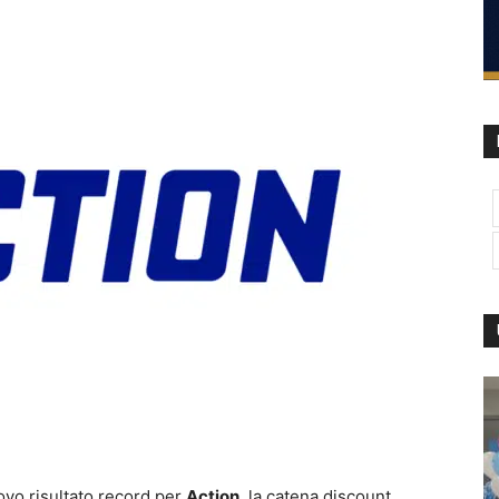
ovo risultato record per
Action
, la catena discount