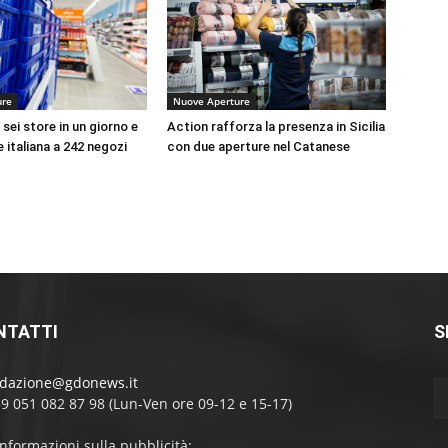
ure
Nuove Aperture
sei store in un giorno e
Action rafforza la presenza in Sicilia
e italiana a 242 negozi
con due aperture nel Catanese
NTATTI
S
edazione@gdonews.it
39 051 082 87 98 (Lun-Ven ore 09-12 e 15-17)
informazioni sulla pubblicità: