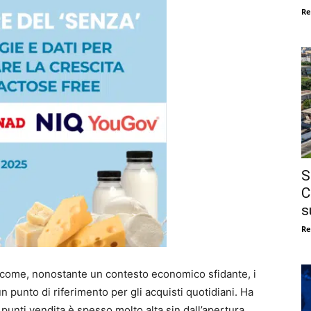
Re
S
C
s
Re
 come, nonostante un contesto economico sfidante, i
 punto di riferimento per gli acquisti quotidiani. Ha
 punti vendita è spesso molto alta sin dall’apertura,