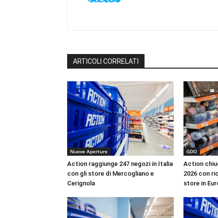
ARTICOLI CORRELATI
Nuove Aperture
GDO
Action raggiunge 247 negozi in Italia
Action chiu
con gli store di Mercogliano e
2026 con ric
Cerignola
store in Eu