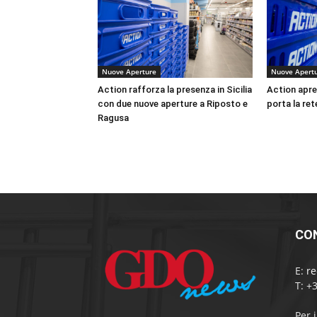
Nuove Aperture
Nuove Apert
Action rafforza la presenza in Sicilia
Action apre 
con due nuove aperture a Riposto e
porta la ret
Ragusa
CO
E:
r
T: +
Per 