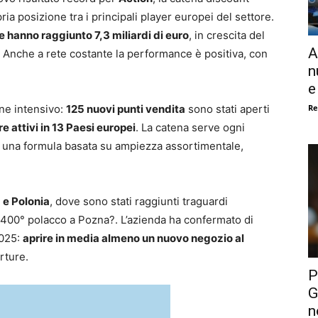
ia posizione tra i principali player europei del settore.
e hanno raggiunto 7,3 miliardi di euro
, in crescita del
A
. Anche a rete costante la performance è positiva, con
n
e
Re
one intensivo:
125 nuovi punti vendita
sono stati aperti
e attivi in 13 Paesi europei
. La catena serve ogni
a una formula basata su ampiezza assortimentale,
e Polonia
, dove sono stati raggiunti traguardi
l 400° polacco a Pozna?. L’azienda ha confermato di
2025:
aprire in media almeno un nuovo negozio al
rture.
P
G
n