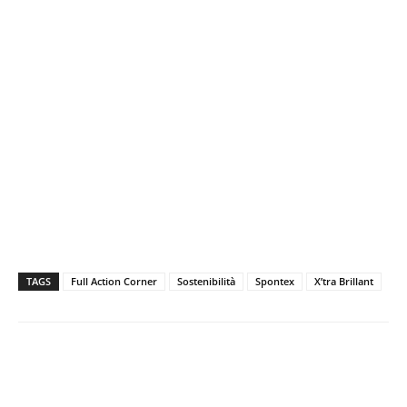
TAGS
Full Action Corner
Sostenibilità
Spontex
X’tra Brillant