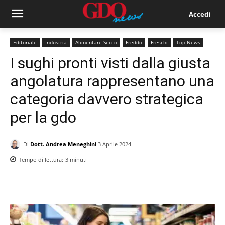
Accedi
Editoriale
Industria
Alimentare Secco
Freddo
Freschi
Top News
I sughi pronti visti dalla giusta
angolatura rappresentano una
categoria davvero strategica
per la gdo
Di
Dott. Andrea Meneghini
3 Aprile 2024
Tempo di lettura:
3
minuti