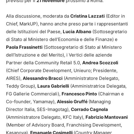
previsto per il
21 novembre
prossimo a Roma.
Alla discussione, moderata da
Cristina Lazzati
(Editor in
Chief, MarkUP), hanno anche preso parte i rappresentanti
delle Istituzioni del Paese,
Lucia Albano
(Sottosegretario
di Stato al Ministero dell’Economia e delle Finanze) e
Paola Frassinetti
(Sottosegretario di Stato al Ministero
dell’Istruzione e del Merito), i Vertici delle aziende
Partner della Community Retail 5.0,
Andrea Scozzoli
(Chief Corporate Development, Unieuro; Presidente,
AIRES),
Alessandro Bracci
(Amministratore Delegato,
Teddy Group),
Laura Gabrielli
(Amministratrice Delegata,
FG Gallerie Commerciali),
Francesco Pinto
(Chairman e
Co-founder, Yamamay),
Alessio Gruffé
(Managing
Director Italia, SES-Imagotag),
Corrado Cagnola
(Amministratore Delegato, KFC Italy),
Fabrizio Mantovani
(Member of Advisory Board, Franchising Development,
Kasanova),
Emanuele Cosimelli
(
Country Manager