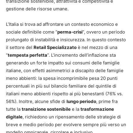
transizione sostenibile, attrattività e competitività e
gestione delle risorse umane.
L’Italia si trova ad affrontare un contesto economico e
sociale definibile come “
perma-crisi
”, ovvero un periodo
prolungato di instabilità e insicurezza. In questo contesto
il settore del
Retail Specializzato
è nel mezzo di una
“
tempesta perfetta
”. L’incremento dell’inflazione sta
generando un forte impatto sui consumi delle famiglie
italiane, con effetti asimmetrici a discapito delle famiglie
meno abbienti: la spesa incomprimibile pesa 20 punti
percentuali in più sul bilancio familiare del quintile di
italiani meno abbienti rispetto ai più benestanti (76% vs.
56%). Inoltre,
alcune sfide di
lungo periodo
, prime fra
tutte la
transizione sostenibile
e la
trasformazione
digitale
,
richiedono un ripensamento delle strategie di
breve e medio periodo
per evolvere sempre più verso un
modello omnicanale, circolare e inclusivo.