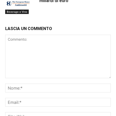
miliardi di euro
Beverage e Vino
LASCIA UN COMMENTO
Commento:
No
Ema
Sit