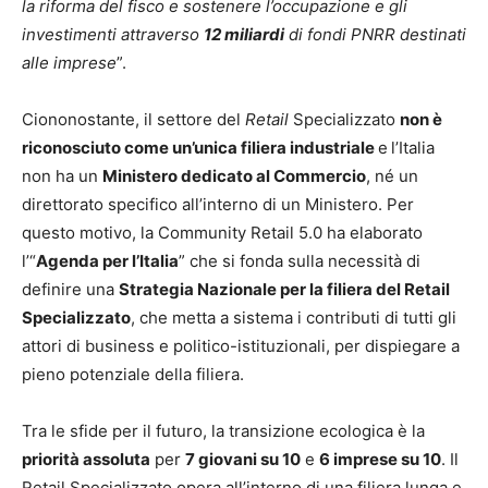
la riforma del fisco e sostenere l’occupazione e gli
investimenti attraverso
12 miliardi
di fondi PNRR destinati
alle imprese
”.
Ciononostante, il settore del
Retail
Specializzato
non è
riconosciuto come un’unica filiera industriale
e
l’Italia
non ha un
Ministero dedicato al Commercio
, né un
direttorato specifico all’interno di un Ministero. Per
questo motivo, la Community Retail 5.0 ha elaborato
l’“
Agenda per l’Italia
” che si fonda sulla necessità di
definire una
Strategia Nazionale per la filiera del Retail
Specializzato
, che metta a sistema i contributi di tutti gli
attori di business e politico-istituzionali, per dispiegare a
pieno potenziale della filiera.
Tra le sfide per il futuro, la transizione ecologica è la
priorità assoluta
per
7 giovani su 10
e
6 imprese su 10
. Il
Retail Specializzato opera all’interno di una filiera lunga e