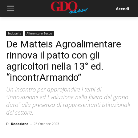
Accedi
Industria
Alimentare Secco
De Matteis Agroalimentare
rinnova il patto con gli
agricoltori nella 13° ed.
“incontrArmando”
Un incontro per approfondire i temi di
“Innovazione ed Evoluzione nella filiera del grano
duro” alla presenza di rappresentanti istituzionali
del settore.
Di
Redazione
-
23 Ottobre 2023