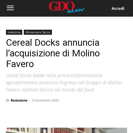
Accedi
Industria
Alimentare Secco
Cereal Docks annuncia
l’acquisizione di Molino
Favero
Cereal Docks leader nella prima trasformazione
agroalimentare annuncia l’ingresso nel Gruppo di Molino
Favero, azienda storica nel mondo del food
Di
Redazione
-
8 Settembre 2023