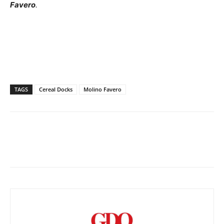
Favero
.
TAGS
Cereal Docks
Molino Favero