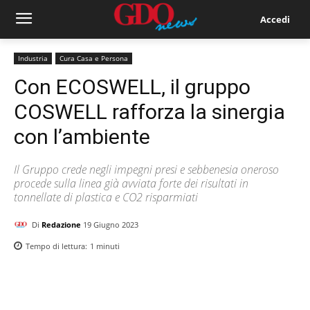
Accedi
Industria
Cura Casa e Persona
Con ECOSWELL, il gruppo
COSWELL rafforza la sinergia
con l’ambiente
Il Gruppo crede negli impegni presi e sebbenesia oneroso
procede sulla linea già avviata forte dei risultati in
tonnellate di plastica e CO2 risparmiati
Di
Redazione
19 Giugno 2023
Tempo di lettura:
1
minuti