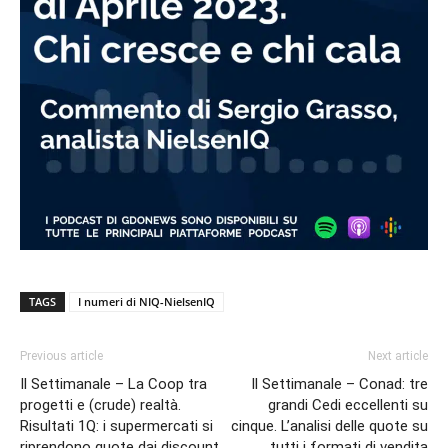
TAGS
I numeri di NIQ-NielsenIQ
Previous article
Next article
Il Settimanale – La Coop tra
Il Settimanale – Conad: tre
progetti e (crude) realtà.
grandi Cedi eccellenti su
Risultati 1Q: i supermercati si
cinque. L’analisi delle quote su
riprendono quote dai discount
tutti i formati di vendita