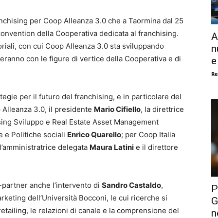
anchising per Coop Alleanza 3.0 che a Taormina dal 25
 convention della Cooperativa dedicata al franchising.
A
oriali, con cui Coop Alleanza 3.0 sta sviluppando
n
ranno con le figure di vertice della Cooperativa e di
e
Re
ategie per il futuro del franchising, e in particolare del
 Alleanza 3.0, il presidente
Mario Cifiello
, la direttrice
hising Sviluppo e Real Estate Asset Management
e e Politiche sociali
Enrico Quarello
; per Coop Italia
 l’amministratrice delegata
Maura Latini
e il direttore
i-partner anche l’intervento di
Sandro Castaldo
,
P
keting dell’Università Bocconi, le cui ricerche si
G
 retailing, le relazioni di canale e la comprensione del
n