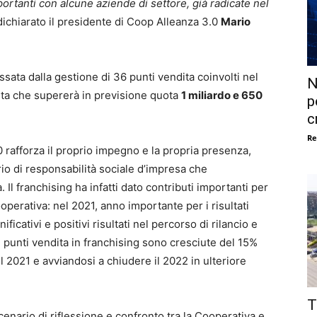
rtanti con alcune aziende di settore, già radicate nel
dichiarato il presidente di Coop Alleanza 3.0
Mario
sata dalla gestione di 36 punti vendita coinvolti nel
N
ita che supererà in previsione quota
1 miliardo e 650
p
c
Re
 rafforza il proprio impegno e la propria presenza,
rio di responsabilità sociale d’impresa che
 Il franchising ha infatti dato contributi importanti per
operativa: nel 2021, anno importante per i risultati
icativi e positivi risultati nel percorso di rilancio e
i punti vendita in franchising sono cresciute del 15%
 2021 e avviandosi a chiudere il 2022 in ulteriore
T
enario di riflessione e confronto tra la Cooperativa e