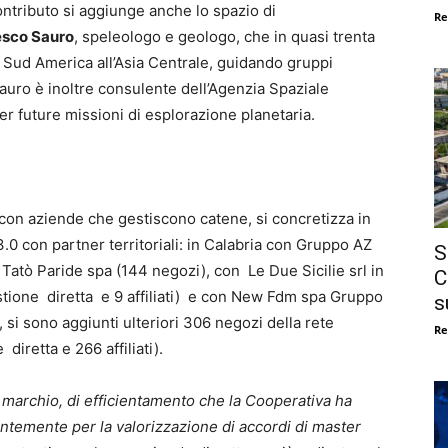
ntributo si aggiunge anche lo spazio di
Re
esco Sauro
, speleologo e geologo, che in quasi trenta
l Sud America all’Asia Centrale, guidando gruppi
 Sauro è inoltre consulente dell’Agenzia Spaziale
r future missioni di esplorazione planetaria.
e con aziende che gestiscono catene, si concretizza in
3.0 con partner territoriali: in Calabria con Gruppo AZ
S
n Tatò Paride spa (144 negozi), con Le Due Sicilie srl in
C
tione diretta e 9 affiliati) e con New Fdm spa Gruppo
s
, si sono aggiunti ulteriori 306 negozi della rete
Re
diretta e 266 affiliati).
a marchio, di efficientamento che la Cooperativa ha
ntemente per la valorizzazione di accordi di master