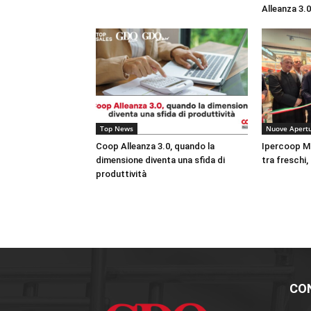
Alleanza 3.0
Top News
Nuove Apert
Coop Alleanza 3.0, quando la
Ipercoop Mo
dimensione diventa una sfida di
tra freschi,
produttività
CO