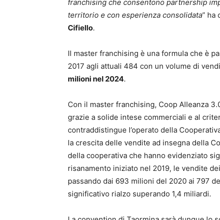
franchising che consentono partnership impo
territorio e con esperienza consolidata
” ha 
Cifiello
.
Il master franchising è una formula che è pas
2017 agli attuali 484 con un volume di vend
milioni nel 2024
.
Con il master franchising, Coop Alleanza 3.0
grazie a solide intese commerciali e al crite
contraddistingue l’operato della Cooperativa.
la crescita delle vendite ad insegna della Co
della cooperativa che hanno evidenziato signif
risanamento iniziato nel 2019, le vendite de
passando dai 693 milioni del 2020 ai 797 del
significativo rialzo superando 1,4 miliardi.
La convention di Taormina sarà dunque lo sc