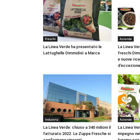
Freschi
Aziende
La Linea Verde ha presentato le
La Linea Verd
Lattughelle Dimmidisì a Marca
freschi Dimm
e nuove rice
d’eccezion
Industria
Aziende
La Linea Verde: chiuso a 340 milioni il
La Linea Ve
fatturato 2022. Le Zuppe Fresche si
impegno nel 
confermano vincenti
legame con