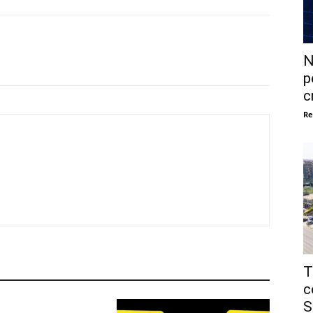
N
p
c
Re
T
c
S