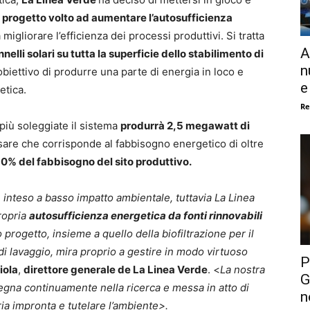
progetto volto ad aumentare l’autosufficienza
 migliorare l’efficienza dei processi produttivi. Si tratta
A
elli solari su tutta la superficie dello stabilimento di
n
obiettivo di produrre una parte di energia in loco e
e
etica.
Re
più soleggiate il sistema
produrrà 2,5 megawatt di
sare che corrisponde al fabbisogno energetico di oltre
 50% del fabbisogno del sito produttivo.
inteso a basso impatto ambientale, tuttavia La Linea
propria
autosufficienza energetica da fonti rinnovabili
 progetto,
insieme a quello della biofiltrazione per il
di lavaggio, mira proprio a gestire in modo virtuoso
P
iola
,
direttore generale de La Linea Verde
. <
La nostra
G
egna continuamente nella ricerca e messa in atto di
n
ria impronta e tutelare l’ambiente>.