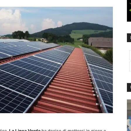
tica,
La Linea Verde
ha deciso di mettersi in gioco e