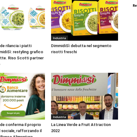
Re
Industria
e rilancia i piatti
DimmidiSì debutta nel segmento
idiSì: restyling grafico
risotti freschi
tte. Riso Scotti partner
e
Industria
rde conferma il proprio
La Linea Verde a Fruit Attraction
sociale, rafforzando il
2022
 Banco Alimentare