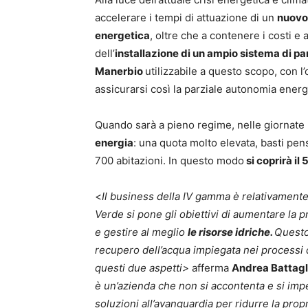
accelerare i tempi di attuazione di un
nuovo 
energetica
, oltre che a contenere i costi e a
dell’
installazione di un ampio sistema di pann
Manerbio
utilizzabile a questo scopo, con l’
assicurarsi così la parziale autonomia energ
Quando sarà a pieno regime, nelle giornate 
energia
: una quota molto elevata, basti pen
700 abitazioni. In questo modo
si coprirà il
<
Il business
della IV gamma è relativamente 
Verde si pone gli obiettivi di aumentare la 
e
gestire al meglio
le risorse idriche.
Questo
recupero
dell’acqua impiegata nei processi 
questi due aspetti
>
afferma
Andrea Battagl
è un’azienda che non si accontenta e si imp
soluzioni all’avanguardia per ridurre la prop