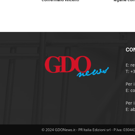
CO
E:
r
T: +
Per 
E:
c
Per 
E:
a
© 2024 GDONews.it - PR Italia Edizioni srl - P.Iva: 0304