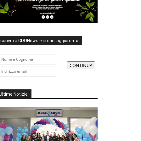
Iscriviti a GDONews e rimani aggiornato
Ultime Notizie