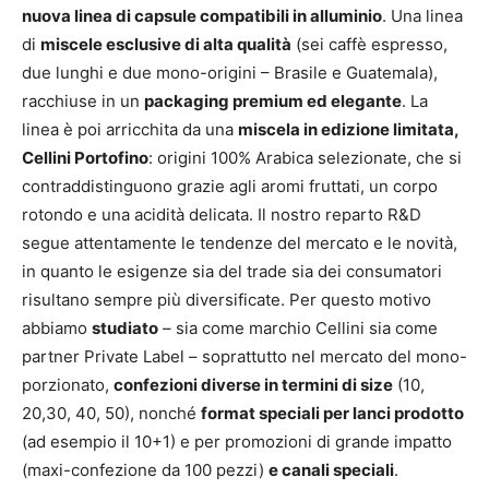
nuova linea di capsule compatibili in alluminio
. Una linea
di
miscele esclusive di alta qualità
(sei caffè espresso,
due lunghi e due mono-origini – Brasile e Guatemala),
racchiuse in un
packaging premium ed elegante
. La
linea è poi arricchita da una
miscela in edizione limitata,
Cellini Portofino
: origini 100% Arabica selezionate, che si
contraddistinguono grazie agli aromi fruttati, un corpo
rotondo e una acidità delicata. Il nostro reparto R&D
segue attentamente le tendenze del mercato e le novità,
in quanto le esigenze sia del trade sia dei consumatori
risultano sempre più diversificate. Per questo motivo
abbiamo
studiato
– sia come marchio Cellini sia come
partner Private Label – soprattutto nel mercato del mono-
porzionato,
confezioni diverse in termini di size
(10,
20,30, 40, 50), nonché
format speciali per lanci prodotto
(ad esempio il 10+1) e per promozioni di grande impatto
(maxi-confezione da 100 pezzi)
e canali speciali
.