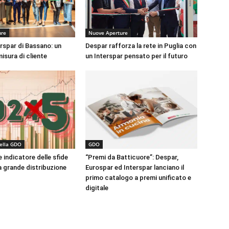
ure
Nuove Aperture
erspar di Bassano: un
Despar rafforza la rete in Puglia con
misura di cliente
un Interspar pensato per il futuro
della GDO
GDO
 indicatore delle sfide
“Premi da Batticuore”: Despar,
a grande distribuzione
Eurospar ed Interspar lanciano il
primo catalogo a premi unificato e
digitale