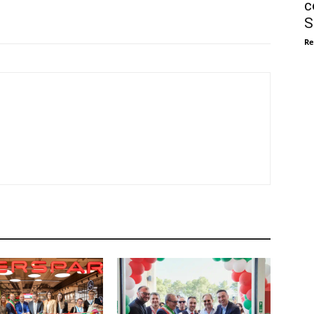
c
S
Re