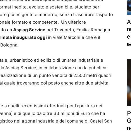
format inedito, evoluto e sostenibile, studiato per
ore più esigente e moderno, senza trascurare l’aspetto
A
ersonale formato e competente. Un ulteriore
n
tito da
Aspiag Service
nel Triveneto, Emilia-Romagna
e
 Imola inaugurato oggi
in viale Marconi e che è il
Re
 Bologna.
e, urbanistico ed edilizio di un’area industriale e
da Aspiag Service, in collaborazione con la pubblica
realizzazione di un punto vendita di 2.500 metri quadri
 al quale troveranno poi posto anche altre due attività
 a quelli recentissimi effettuati per l’apertura dei
P
venna) e di quello da oltre 33 milioni di Euro che ha
G
istico nella zona industriale del comune di Castel San
n