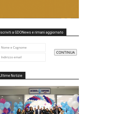
Iscriviti a GDONews e rimani aggiornato
Ultime Notizie