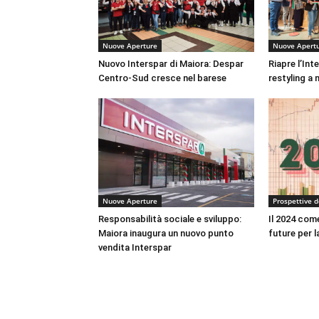
Nuove Aperture
Nuove Apert
Nuovo Interspar di Maiora: Despar
Riapre l’Int
Centro-Sud cresce nel barese
restyling a 
Nuove Aperture
Prospettive 
Responsabilità sociale e sviluppo:
Il 2024 come
Maiora inaugura un nuovo punto
future per l
vendita Interspar