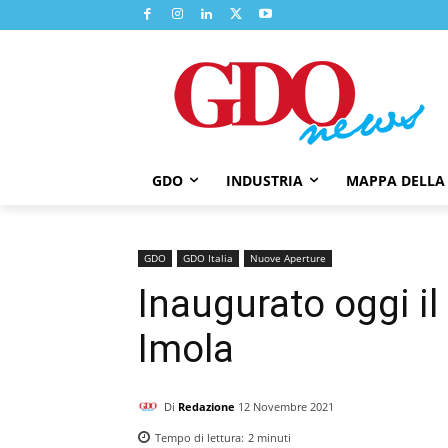
GDO
INDUSTRIA
MAPPA DELLA
GDO
GDO Italia
Nuove Aperture
Inaugurato oggi il
Imola
Di
Redazione
12 Novembre 2021
Tempo di lettura:
2
minuti