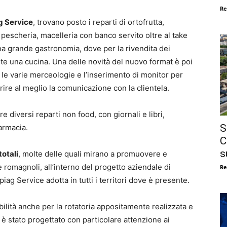
Re
g Service
, trovano posto i reparti di ortofrutta,
, pescheria, macelleria con banco servito oltre al take
na grande gastronomia, dove per la rivendita dei
nte una cucina. Una delle novità del nuovo format è poi
r le varie merceologie e l’inserimento di monitor per
rire al meglio la comunicazione con la clientela.
 diversi reparti non food, con giornali e libri,
S
farmacia.
C
s
otali
, molte delle quali mirano a promuovere e
 e romagnoli, all’interno del progetto aziendale di
Re
piag Service adotta in tutti i territori dove è presente.
bilità anche per la rotatoria appositamente realizzata e
, è stato progettato con particolare attenzione ai