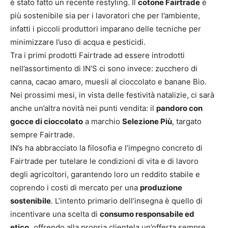
è stato fatto un recente restyling. Il
cotone Fairtrade
è
più sostenibile sia per i lavoratori che per l’ambiente,
infatti i piccoli produttori imparano delle tecniche per
minimizzare l’uso di acqua e pesticidi.
Tra i primi prodotti Fairtrade ad essere introdotti
nell’assortimento di IN’S ci sono invece: zucchero di
canna, cacao amaro, muesli al cioccolato e banane Bio.
Nei prossimi mesi, in vista delle festività natalizie, ci sarà
anche un’altra novità nei punti vendita: il
pandoro con
gocce di cioccolato
a marchio
Selezione Più
, targato
sempre Fairtrade.
IN’s ha abbracciato la filosofia e l’impegno concreto di
Fairtrade per tutelare le condizioni di vita e di lavoro
degli agricoltori, garantendo loro un reddito stabile e
coprendo i costi di mercato per una
produzione
sostenibile
. L’intento primario dell’insegna è quello di
incentivare una scelta di
consumo responsabile ed
etico,
offrendo alla propria clientela un’offerta sempre