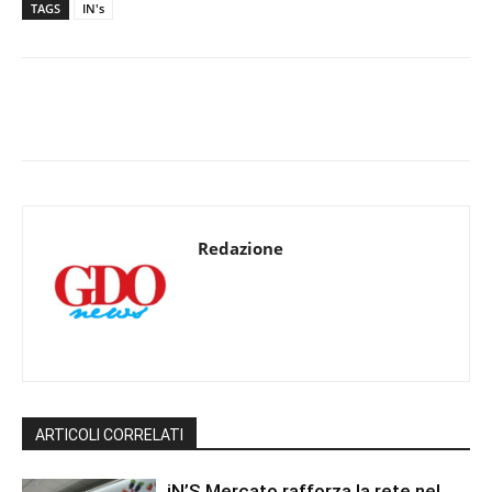
TAGS
IN's
Redazione
ARTICOLI CORRELATI
iN’S Mercato rafforza la rete nel