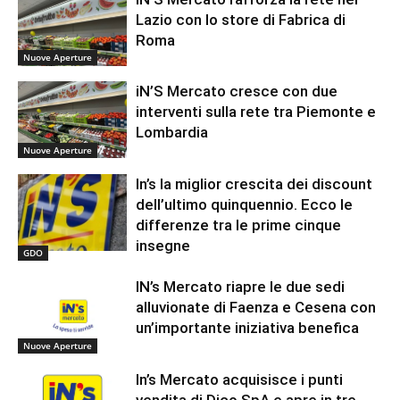
Lazio con lo store di Fabrica di
Roma
Nuove Aperture
iN’S Mercato cresce con due
interventi sulla rete tra Piemonte e
Lombardia
Nuove Aperture
In’s la miglior crescita dei discount
dell’ultimo quinquennio. Ecco le
differenze tra le prime cinque
insegne
GDO
IN’s Mercato riapre le due sedi
alluvionate di Faenza e Cesena con
un’importante iniziativa benefica
Nuove Aperture
In’s Mercato acquisisce i punti
vendita di Dico SpA e apre in tre