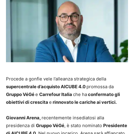
Procede a gonfie vele l’alleanza strategica della
supercentrale d’acquisto AICUBE 4.0
promossa da
Gruppo VéGé
e
Carrefour Italia
che ha
confermato gli
obiettivi di crescita
e
rinnovato le cariche ai vertici.
Giovanni Arena,
recentemente insediatosi alla
presidenza di
Gruppo VéGé
, è stato nominato
Presidente
d
i
AICUBE 4.0
. Nel nuovo incarico, Arena sarà affiancato