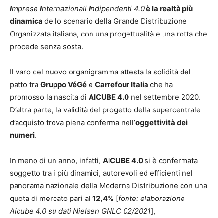
I
mprese
I
nternazionali
I
ndipendenti 4.0
è la realtà più
dinamica
dello scenario della Grande Distribuzione
Organizzata italiana, con una progettualità e una rotta che
procede senza sosta.
Il varo del nuovo organigramma attesta la solidità del
patto tra
Gruppo VéGé
e
Carrefour Italia
che ha
promosso la nascita di
AICUBE 4.0
nel settembre 2020.
D’altra parte, la validità del progetto della supercentrale
d’acquisto trova piena conferma nell’
oggettività dei
numeri
.
In meno di un anno, infatti,
AICUBE 4.0
si è confermata
soggetto tra i più dinamici, autorevoli ed efficienti nel
panorama nazionale della Moderna Distribuzione con una
quota di mercato pari al
12,4%
[
fonte: elaborazione
Aicube 4.0 su dati Nielsen GNLC 02/2021
],