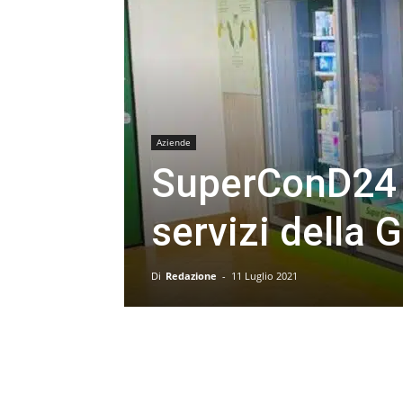
Aziende
SuperConD24 r
servizi della 
Di
Redazione
-
11 Luglio 2021