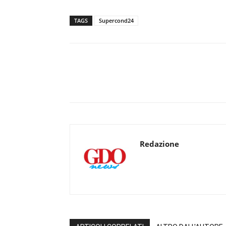
TAGS
Supercond24
Redazione