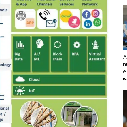
A
n
e
Re