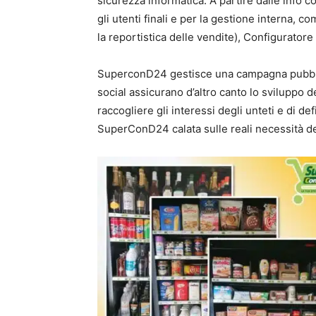
sicurezza informatica. A partire dalle info c
gli utenti finali e per la gestione interna,
la reportistica delle vendite), Configuratore 
SuperconD24 gestisce una campagna pubblici
social assicurano d’altro canto lo sviluppo
raccogliere gli interessi degli unteti e di d
SuperConD24 calata sulle reali necessità d