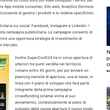
ondivise su cloud sono poi state sviluppati i servizi per
 come App mobile consumer, Sito web, Analytics (fornisce
(consente di gestire i prodotti e le relative specifiche).
taria sui social: Facebook, Instagram e Linkedin. I
 della campagna pubblicitaria. Le campagne consento di
efinire una opportuna strategia di investimento di
el mercato.
N
Inoltre SuperConD24 ha in corso apertura di
p
c
ulteriori tre punti vendita nel territorio
romano entro 45 giorni, per poi avviare un
Re
planning mensile di aperture, una al mese, in
linea con il piano di sviluppo che farà parte
integrante della prima campagna
crowdfunding (oramai vicina al suo
avviamento), contestualmente al piano di
sviluppo delle nuove aperture il nuovo modo