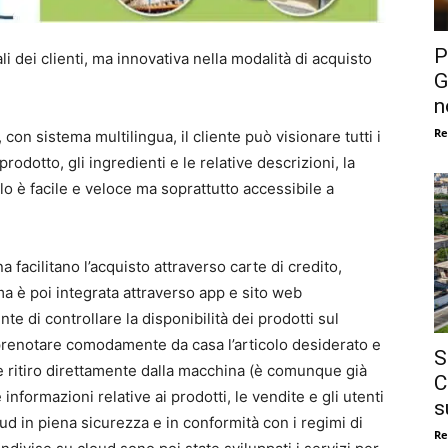
P
li dei clienti, ma innovativa nella modalità di acquisto
G
n
Re
on sistema multilingua, il cliente può visionare tutti i
prodotto, gli ingredienti e le relative descrizioni, la
lo è facile e veloce ma soprattutto accessibile a
 facilitano l’acquisto attraverso carte di credito,
ma è poi integrata attraverso app e sito web
e di controllare la disponibilità dei prodotti sul
i prenotare comodamente da casa l’articolo desiderato e
S
 ritiro direttamente dalla macchina (è comunque già
C
 informazioni relative ai prodotti, le vendite e gli utenti
s
oud in piena sicurezza e in conformità con i regimi di
Re