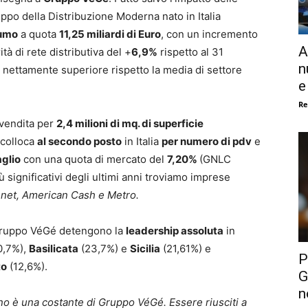
ruppo della Distribuzione Moderna nato in Italia
sumo
a quota
11,25 miliardi di Euro
, con un incremento
A
tà di rete distributiva del +
6,9%
rispetto al 31
n
 nettamente superiore rispetto la media di settore
e
Re
 vendita per
2,4 milioni di mq. di superficie
 colloca
al secondo posto
in Italia
per numero di pdv
e
glio
con una quota di mercato del
7,20%
(GNLC
 significativi degli ultimi anni troviamo imprese
net, American Cash e Metro.
a Gruppo VéGé detengono la
leadership assoluta
in
0,7%),
Basilicata
(23,7%) e
Sicilia
(21,61%) e
P
to
(12,6%).
G
n
nno è una costante di Gruppo VéGé. Essere riusciti a