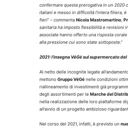
confermare questa prerogativa in un 2020 che
italiani e messo in difficoltà l’intera filier
fieri
” – commenta
Nicola Mastromartino
,
Pr
sanitaria ha imposto flessibilità e revisioni i
associate hanno offerto una risposta corale 
alla pressione cui sono state sottoposte
.”
2021: l’insegna VéGé sul supermercato del 
Al netto delle incognite legate all’andament
mettono
Gruppo VéGé
nelle condizioni otti
riallineamento di investimenti già programma
degli assortimenti per le
Marche del Distr
nella realizzazione delle loro piattaforme 
all’avvio di un progetto ambizioso riguardant
Nel corso del 2021, infatti, è previsto un
nuo