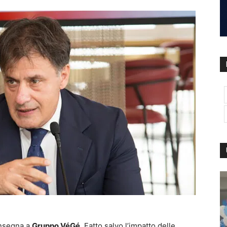
onsegna a
Gruppo VéGé
. Fatto salvo l’impatto delle