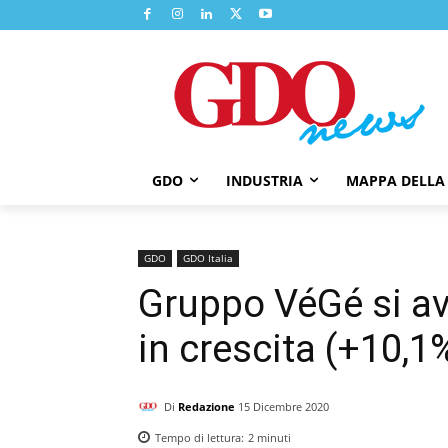
GDO
INDUSTRIA
MAPPA DELLA
GDO
GDO Italia
Gruppo VéGé si avv
in crescita (+10,1
Di
Redazione
15 Dicembre 2020
Tempo di lettura:
2
minuti