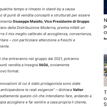
da qualche tempo e rimasto in stand-by a causa
 di punti di vendita concepiti e strutturati per essere
N
mmenta
Giuseppe Maiello, Vice Presidente di Gruppo
p
liano della Distribuzione Moderna, premia infatti un
c
re il mix meglio calibrato di accoglienza, convenienza,
Re
entare – con particolare attenzione a freschi e
liente.
ri che entreranno nel gruppo dal 2021, potranno
 punti vendita a insegna
VéGé,
ovviamente
uovo format.
nnovazioni di cui è stato protagonista sono state
anticipandone le reali esigenze
” – dichiara
Valter
T
esattamente questo ciò che intendiamo fare, andando a
c
a accogliere e far sentire a casa propria il cliente,
S