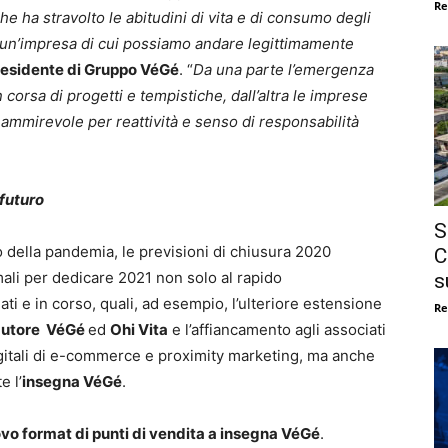
Re
 ha stravolto le abitudini di vita e di consumo degli
a, è un’impresa di cui possiamo andare legittimamente
esidente di Gruppo VéGé
. “
Da una parte l’emergenza
n corsa di progetti e tempistiche, dall’altra le imprese
ammirevole per reattività e senso di responsabilità
futuro
S
o della pandemia, le previsioni di chiusura 2020
C
mali per dedicare 2021 non solo al rapido
s
ti e in corso, quali, ad esempio, l’ulteriore estensione
Re
ibutore VéGé
ed
Ohi Vita
e l’affiancamento agli associati
digitali di e-commerce e proximity marketing, ma anche
e l’
insegna VéGé
.
vo format di punti di vendita a insegna VéGé
.