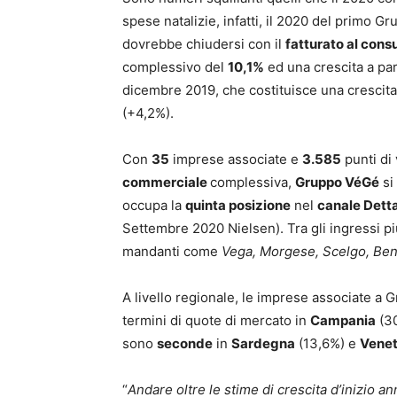
spese natalizie, infatti, il 2020 del primo G
dovrebbe chiudersi con il
fatturato al con
complessivo del
10,1%
ed una crescita a pari
dicembre 2019, che costituisce una crescita
(+4,2%).
Con
35
imprese associate e
3.585
punti di
commerciale
complessiva,
Gruppo VéGé
si
occupa la
quinta posizione
nel
canale Detta
Settembre 2020 Nielsen). Tra gli ingressi più
mandanti come
Vega, Morgese, Scelgo, Ben
A livello regionale, le imprese associate 
termini di quote di mercato in
Campania
(3
sono
seconde
in
Sardegna
(13,6%) e
Vene
“
Andare oltre le stime di crescita d’inizio a