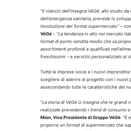
“Il rilancio dell’insegna VéGé, allo studio 
dell’emergenza sanitaria, prevede lo sviluppo
l’evoluzione del format supermercato”
– co
VéGé
–
“La tendenza in atto nel mercato ita
format di punto vendita medio che sa propor
assortimenti profondi e qualificati nell’alim
freschissimi – e servizio personalizzato al c
Tutte le imprese socie e i nuovi imprendito
scegliere di aderire al progetto con i nuovi
assecondando tutte le caratteristiche del n
“
La storia di VéGé ci insegna che le grandi i
realizzate prevedendo i trend di consumo e 
Mion, Vice Presidente di Gruppo VéGé
. “
È 
proporre un format di supermercato che sappi