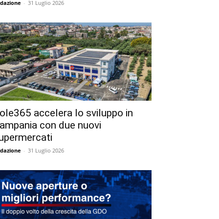
dazione
-
31 Luglio 2026
ole365 accelera lo sviluppo in
ampania con due nuovi
upermercati
dazione
-
31 Luglio 2026