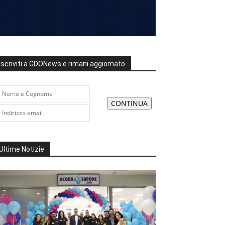
Iscriviti a GDONews e rimani aggiornato
Ultime Notizie