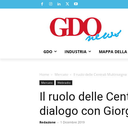
GDO
INDUSTRIA
MAPPA DELLA
Home
Mercato
Il ruolo delle Centrali Multinsegn
Mercato
Webradio
Il ruolo delle Ce
dialogo con Gio
Redazione
-
1 Dicembre 2019