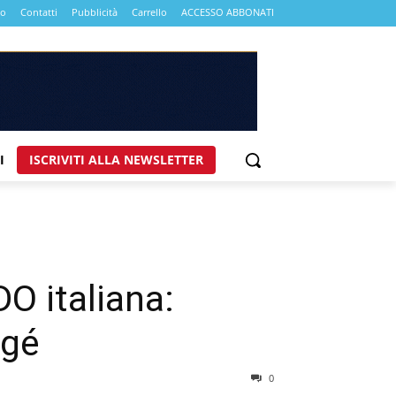
mo
Contatti
Pubblicità
Carrello
ACCESSO ABBONATI
I
ISCRIVITI ALLA NEWSLETTER
DO italiana:
égé
0