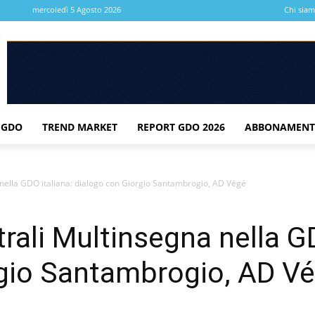
mercoledì 5 Agosto 2026
Chi sia
 GDO
TREND MARKET
REPORT GDO 2026
ABBONAMENT
a nella GDO italiana: dialogo con Giorgio Santambrogio, AD Végé
ntrali Multinsegna nella G
rgio Santambrogio, AD V