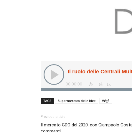
TAGS
Supermercato delle Idee
Végé
Previous article
Il mercato GDO del 2020: con Giampaolo Costantin
commenti