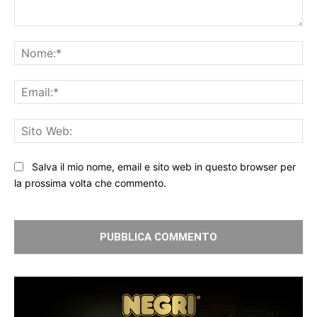
Commento:
No
Ema
Sit
We
Salva il mio nome, email e sito web in questo browser per
la prossima volta che commento.