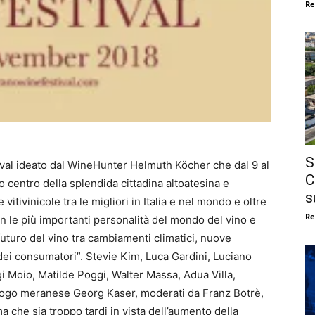
Re
S
ival ideato dal WineHunter Helmuth Köcher che dal 9 al
C
 centro della splendida cittadina altoatesina e
s
itivinicole tra le migliori in Italia e nel mondo e oltre
Re
con le più importanti personalità del mondo del vino e
uturo del vino tra cambiamenti climatici, nuove
dei consumatori”. Stevie Kim, Luca Gardini, Luciano
gi Moio, Matilde Poggi, Walter Massa, Adua Villa,
tologo meranese Georg Kaser, moderati da Franz Botrè,
 che sia troppo tardi in vista dell’aumento della