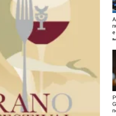
A
n
e
Re
P
G
n