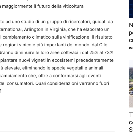
 maggiormente il futuro della viticoltura.
nto ad uno studio di un gruppo di ricercatori, guidati da
N
rnational, Arlington in Virginia, che ha elaborato un
p
l cambiamento climatico sulla vinificazione. Il risultato
c
le regioni vinicole più importanti del mondo, dal Cile
Re
dranno diminuire le loro aree coltivabili dal 25% al 73%
i a piantare nuovi vigneti in ecosistemi precedentemente
i più elevate, eliminando le specie vegetali e animali
n cambiamento che, oltre a conformarsi agli eventi
 dei consumatori. Quali considerazioni verranno fuori
?
T
c
S