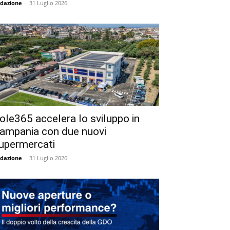
dazione
-
31 Luglio 2026
ole365 accelera lo sviluppo in
ampania con due nuovi
upermercati
dazione
-
31 Luglio 2026