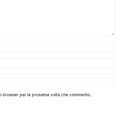
Nome:*
Email:*
Sito
Web:
sto browser per la prossima volta che commento.