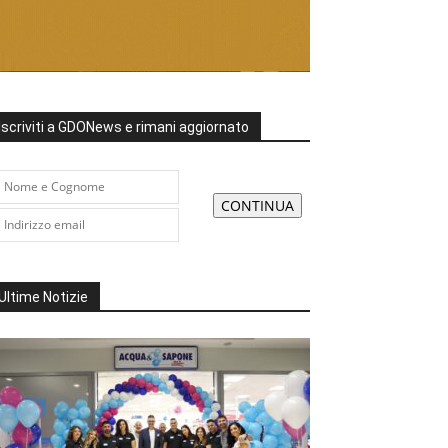
Iscriviti a GDONews e rimani aggiornato
Ultime Notizie