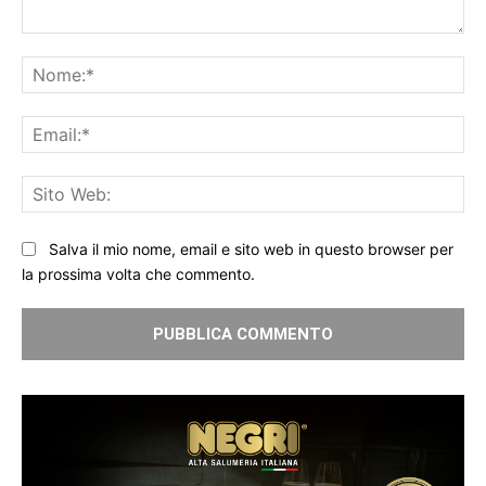
Commento:
No
Ema
Sit
We
Salva il mio nome, email e sito web in questo browser per
la prossima volta che commento.