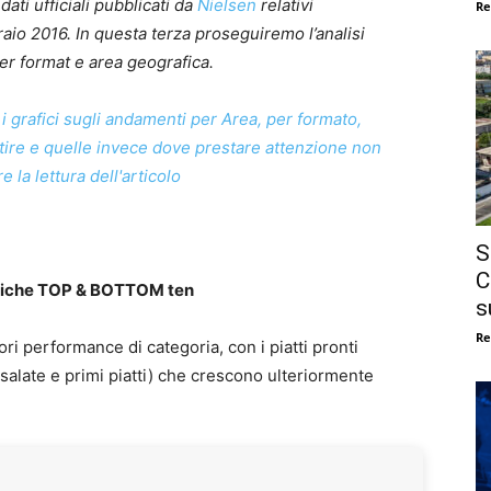
 dati ufficiali pubblicati da
Nielsen
relativi
Re
aio 2016. In questa terza proseguiremo l’analisi
er format e area geografica.
 i grafici sugli andamenti per Area, per formato,
stire e quelle invece dove prestare attenzione non
 la lettura dell'articolo
S
C
ogiche TOP & BOTTOM ten
s
Re
ri performance di categoria, con i piatti pronti
salate e primi piatti) che crescono ulteriormente