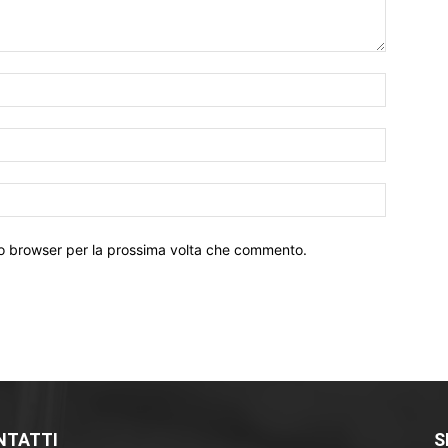
Nome:*
Email:*
Sito
Web:
sto browser per la prossima volta che commento.
NTATTI
S