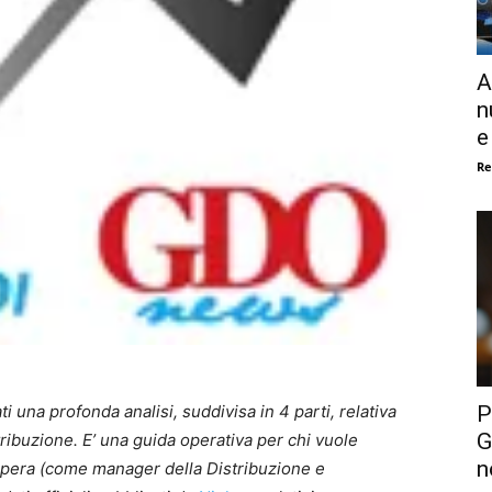
A
n
e
Re
P
una profonda analisi, suddivisa in 4 parti, relativa
G
tribuzione. E’ una guida operativa per chi vuole
n
opera (come manager della Distribuzione e