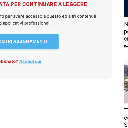
VATA PER CONTINUARE A LEGGERE
ti per avere accesso a questo ed altri contenuti
applicativi professionali.
N
p
c
NOSTRI ABBONAMENTI
Re
abbonato?
Accedi qui
T
c
S