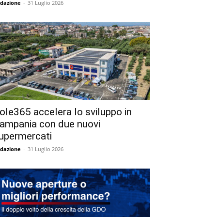
dazione
-
31 Luglio 2026
ole365 accelera lo sviluppo in
ampania con due nuovi
upermercati
dazione
-
31 Luglio 2026