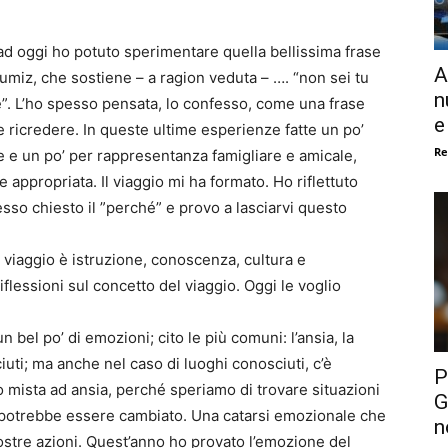
ad oggi ho potuto sperimentare quella bellissima frase
A
Rumiz, che sostiene – a ragion veduta – …. “non sei tu
n
te”. L’ho spesso pensata, lo confesso, come una frase
e
 ricredere. In queste ultime esperienze fatte un po’
Re
e e un po’ per rappresentanza famigliare e amicale,
appropriata. Il viaggio mi ha formato. Ho riflettuto
so chiesto il ”perché” e provo a lasciarvi questo
 viaggio è istruzione, conoscenza, cultura e
flessioni sul concetto del viaggio. Oggi le voglio
bel po’ di emozioni; cito le più comuni: l’ansia, la
iuti; ma anche nel caso di luoghi conosciuti, c’è
P
 mista ad ansia, perché speriamo di trovare situazioni
G
 potrebbe essere cambiato. Una catarsi emozionale che
n
ostre azioni. Quest’anno ho provato l’emozione del