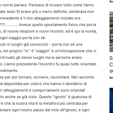
Re
o vorrei parlare. Pensavo di trovare tutto come l’anno
nate (solo 5) erano più o meno definite, sembrava non
 precedente e il mio atteggiamento iniziale era
e???…………. Invece quello spostamento fisico che porta
 di nuove relazioni e nuovi incontri; ed è qui la novità,
ogni viaggio porta con sé.
uto in luoghi già conosciuti – porta con sé una
, nel proprio “io”. Il “viaggio” è un’introspezione che ci
ritrovato gli stessi luoghi ma le persone erano
S
C
o. L’anno precedente l’incontro fu quasi tutto orientato
s
fondimento.
 per poi tornare, scrivere, raccontare. Nel racconto
Re
 depositata per coloro che hanno il desiderio di
tri atteggiamenti e comportamenti sono orientati
o anche se già visto. Questo “ignoto” è qualcosa di
re che la nostra vita è la metafora più centrata per
lutare ogni nostro passo dal noto all’ignoto; e ogni