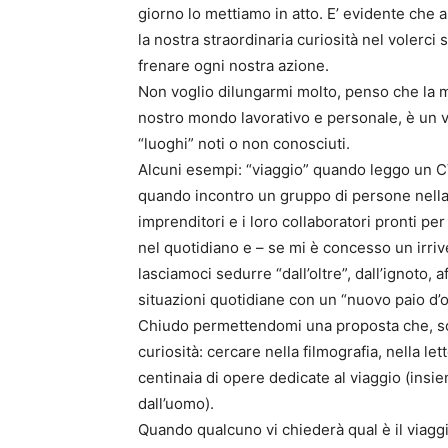
giorno lo mettiamo in atto. E’ evidente ch
la nostra straordinaria curiosità nel volerc
frenare ogni nostra azione.
Non voglio dilungarmi molto, penso che la m
nostro mondo lavorativo e personale, è un vi
“luoghi” noti o non conosciuti.
Alcuni esempi: “viaggio” quando leggo un C
quando incontro un gruppo di persone nella
imprenditori e i loro collaboratori pronti p
nel quotidiano e – se mi è concesso un irr
lasciamoci sedurre “dall’oltre”, dall’ignoto, 
situazioni quotidiane con un “nuovo paio d’o
Chiudo permettendomi una proposta che, son
curiosità: cercare nella filmografia, nella let
centinaia di opere dedicate al viaggio (insi
dall’uomo).
Quando qualcuno vi chiederà qual è il viaggi