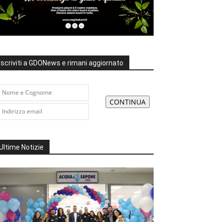
Iscriviti a GDONews e rimani aggiornato
Ultime Notizie