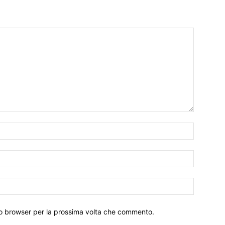
Nome:*
Email:*
Sito
Web:
sto browser per la prossima volta che commento.