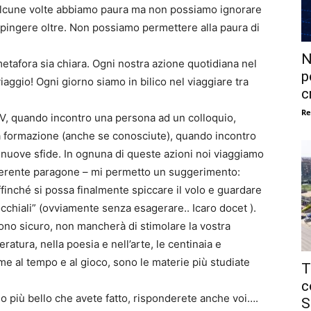
e alcune volte abbiamo paura ma non possiamo ignorare
i spingere oltre. Non possiamo permettere alla paura di
N
etafora sia chiara. Ogni nostra azione quotidiana nel
p
aggio! Ogni giorno siamo in bilico nel viaggiare tra
c
Re
V, quando incontro una persona ad un colloquio,
 formazione (anche se conosciute), quando incontro
er nuove sfide. In ognuna di queste azioni noi viaggiamo
iverente paragone – mi permetto un suggerimento:
affinché si possa finalmente spiccare il volo e guardare
cchiali” (ovviamente senza esagerare.. Icaro docet ).
o sicuro, non mancherà di stimolare la vostra
teratura, nella poesia e nell’arte, le centinaia e
eme al tempo e al gioco, sono le materie più studiate
T
c
o più bello che avete fatto, risponderete anche voi….
S