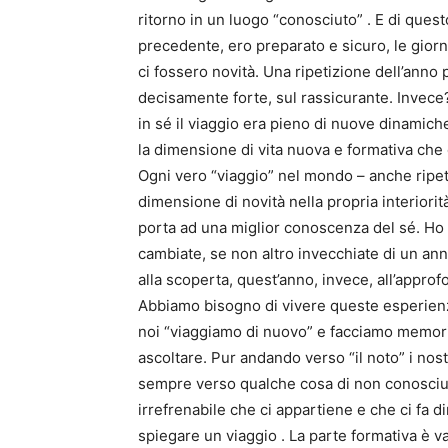
ritorno in un luogo “conosciuto” . E di quest
precedente, ero preparato e sicuro, le gior
ci fossero novità. Una ripetizione dell’anno
decisamente forte, sul rassicurante. Invec
in sé il viaggio era pieno di nuove dinamiche,
la dimensione di vita nuova e formativa che 
Ogni vero “viaggio” nel mondo – anche ripet
dimensione di novità nella propria interiorità
porta ad una miglior conoscenza del sé. Ho 
cambiate, se non altro invecchiate di un ann
alla scoperta, quest’anno, invece, all’appro
Abbiamo bisogno di vivere queste esperienze
noi “viaggiamo di nuovo” e facciamo memoria
ascoltare. Pur andando verso “il noto” i nos
sempre verso qualche cosa di non conosciut
irrefrenabile che ci appartiene e che ci fa di
spiegare un viaggio . La parte formativa è va