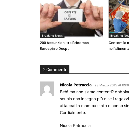
Breaking News
Breaking Ne
200 Assunzioni tra Bricoman,
Centomila nu
Eurospin e Despar
nell’aliment
2 Commenti
Nicola Petraccia
23 Marzo 2015 At 09:
Beh! ma non siamo contenti? dobbiamo
scuola non insegna più e se i ragazz
attaccati a mamma stato e nonno si
Cordialmente.
Nicola Petraccia