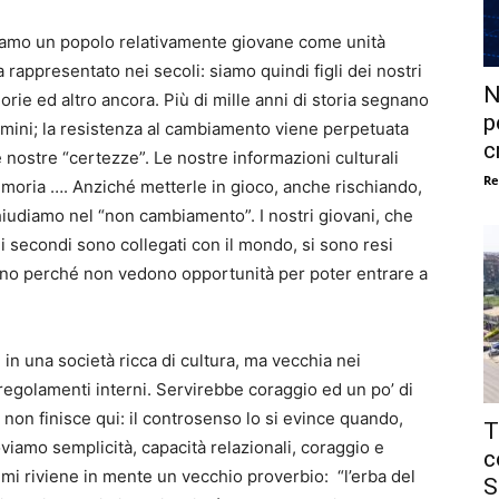
. Siamo un popolo relativamente giovane come unità
a rappresentato nei secoli: siamo quindi figli dei nostri
N
norie ed altro ancora. Più di mille anni di storia segnano
p
mini; la resistenza al cambiamento viene perpetuata
c
 nostre “certezze”. Le nostre informazioni culturali
Re
moria …. Anziché metterle in gioco, anche rischiando,
chiudiamo nel “non cambiamento”. I nostri giovani, che
i secondi sono collegati con il mondo, si sono resi
nno perché non vedono opportunità per poter entrare a
n una società ricca di cultura, ma vecchia nei
egolamenti interni. Servirebbe coraggio ed un po’ di
non finisce qui: il controsenso lo si evince quando,
T
troviamo semplicità, capacità relazionali, coraggio e
c
mi riviene in mente un vecchio proverbio: “l’erba del
S