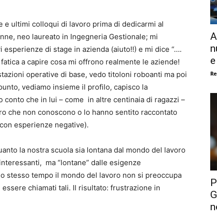
e e ultimi colloqui di lavoro prima di dedicarmi al
A
nne, neo laureato in Ingegneria Gestionale; mi
n
i esperienze di stage in azienda (aiuto!!) e mi dice “….
e
 fatica a capire cosa mi offrono realmente le aziende!
Re
estazioni operative di base, vedo titoloni roboanti ma poi
 punto, vediamo insieme il profilo, capisco la
conto che in lui – come in altre centinaia di ragazzi –
ro che non conoscono o lo hanno sentito raccontato
i con esperienze negative).
uanto la nostra scuola sia lontana dal mondo del lavoro
interessanti, ma “lontane” dalle esigenze
Nello stesso tempo il mondo del lavoro non si preoccupa
P
essere chiamati tali. Il risultato: frustrazione in
G
n