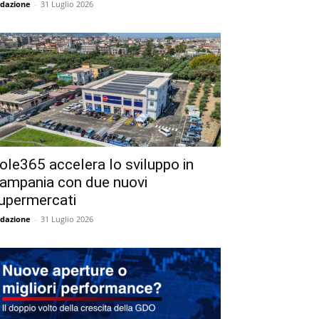
dazione
-
31 Luglio 2026
ole365 accelera lo sviluppo in
ampania con due nuovi
upermercati
dazione
-
31 Luglio 2026