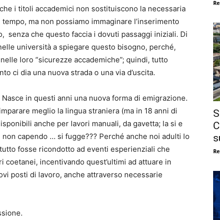
Re
che i titoli accademici non sostituiscono la necessaria
el tempo, ma non possiamo immaginare l’inserimento
, senza che questo faccia i dovuti passaggi iniziali. Di
 nelle università a spiegare questo bisogno, perché,
 nelle loro “sicurezze accademiche”; quindi, tutto
to ci dia una nuova strada o una via d’uscita.
ga. Nasce in questi anni una nuova forma di emigrazione.
 imparare meglio la lingua straniera (ma in 18 anni di
S
ponibili anche per lavori manuali, da gavetta; la si e
C
non capendo … si fugge??? Perché anche noi adulti lo
s
 tutto fosse ricondotto ad eventi esperienziali che
Re
ri coetanei, incentivando quest’ultimi ad attuare in
ovi posti di lavoro, anche attraverso necessarie
ssione.