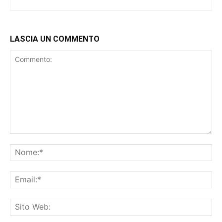
LASCIA UN COMMENTO
Commento:
No
Ema
Sit
We