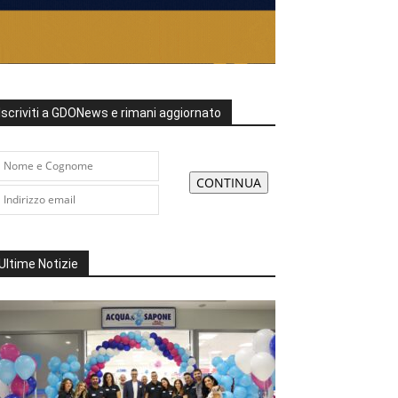
Iscriviti a GDONews e rimani aggiornato
Ultime Notizie