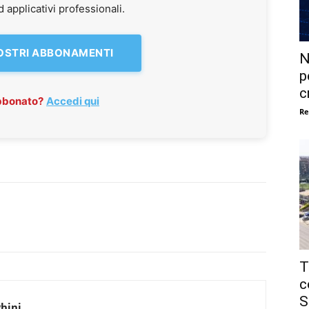
applicativi professionali.
NOSTRI ABBONAMENTI
N
p
c
abbonato?
Accedi qui
Re
T
c
S
hini