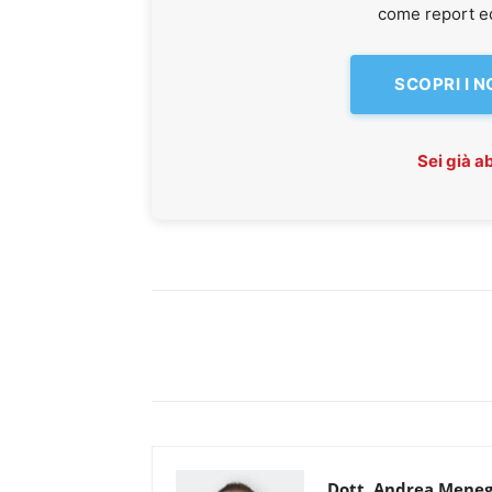
come report ed 
SCOPRI I 
Sei già 
Dott. Andrea Meneg