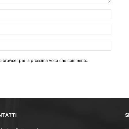
Nome:*
Email:*
Sito
Web:
sto browser per la prossima volta che commento.
NTATTI
S