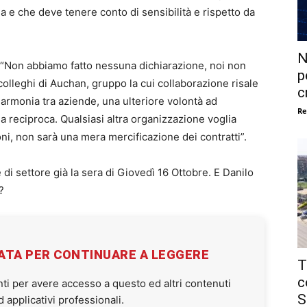
ria e che deve tenere conto di sensibilità e rispetto da
N
 “Non abbiamo fatto nessuna dichiarazione, noi non
p
colleghi di Auchan, gruppo la cui collaborazione risale
c
armonia tra aziende, una ulteriore volontà ad
Re
a reciproca. Qualsiasi altra organizzazione voglia
oni, non sarà una mera mercificazione dei contratti”.
e di settore già la sera di Giovedì 16 Ottobre. E Danilo
?
VATA PER CONTINUARE A LEGGERE
T
c
ti per avere accesso a questo ed altri contenuti
S
applicativi professionali.