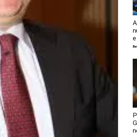
A
n
e
Re
P
G
n