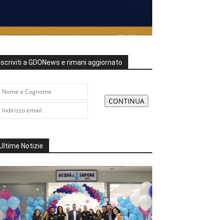
Iscriviti a GDONews e rimani aggiornato
Ultime Notizie