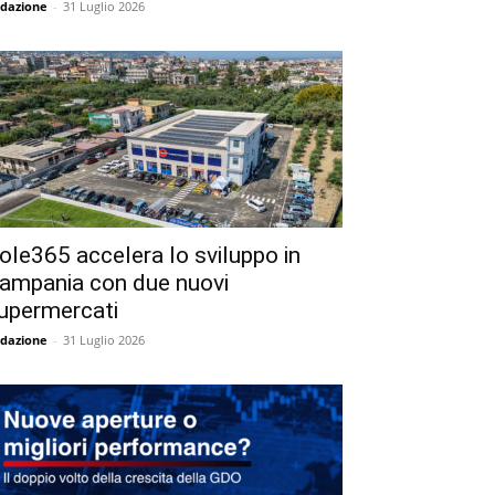
dazione
-
31 Luglio 2026
ole365 accelera lo sviluppo in
ampania con due nuovi
upermercati
dazione
-
31 Luglio 2026