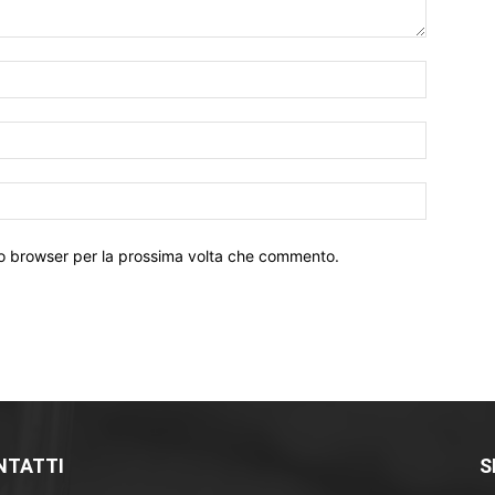
Nome:*
Email:*
Sito
Web:
sto browser per la prossima volta che commento.
NTATTI
S