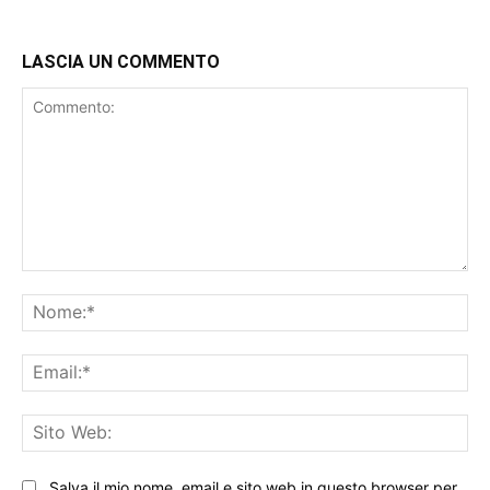
LASCIA UN COMMENTO
Commento:
No
Ema
Sit
We
Salva il mio nome, email e sito web in questo browser per