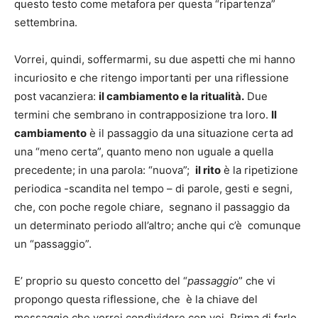
questo testo come metafora per questa “ripartenza”
settembrina.
Vorrei, quindi, soffermarmi, su due aspetti che mi hanno
incuriosito e che ritengo importanti per una riflessione
post vacanziera:
il cambiamento e la ritualità.
Due
termini che sembrano in contrapposizione tra loro.
Il
cambiamento
è il passaggio da una situazione certa ad
una “meno certa”, quanto meno non uguale a quella
precedente; in una parola: “nuova”;
il rito
è la ripetizione
periodica -scandita nel tempo – di parole, gesti e segni,
che, con poche regole chiare, segnano il passaggio da
un determinato periodo all’altro; anche qui c’è comunque
un “passaggio”.
E’ proprio su questo concetto del “
passaggio
” che vi
propongo questa riflessione, che è la chiave del
messaggio che vorrei condividere con voi. Prima di farlo,