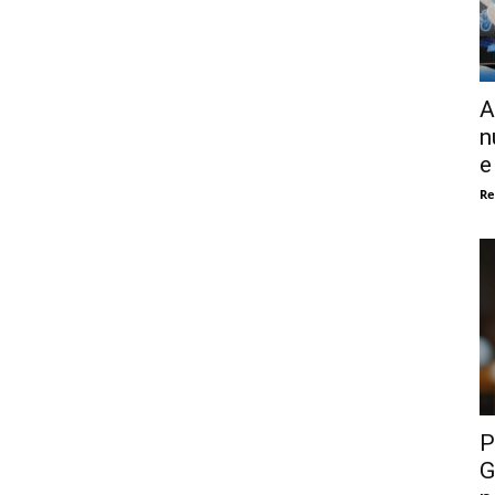
A
n
e
Re
P
G