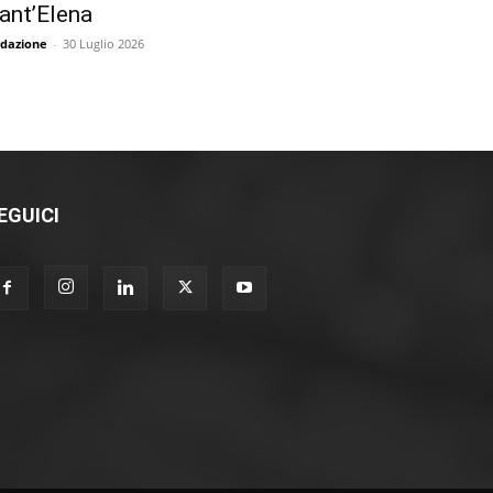
ant’Elena
dazione
-
30 Luglio 2026
EGUICI