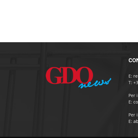
CO
E:
r
T: +
Per 
E:
c
Per 
E:
a