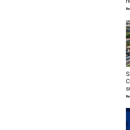
n
Re
S
C
s
Re