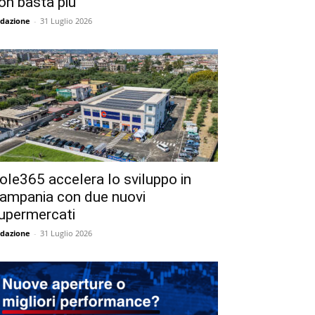
on basta più
dazione
-
31 Luglio 2026
ole365 accelera lo sviluppo in
ampania con due nuovi
upermercati
dazione
-
31 Luglio 2026