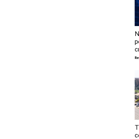
N
p
c
Re
T
c