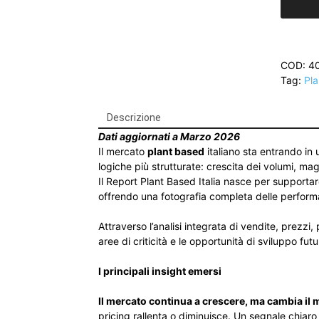
|
Report
GDO
2026
COD:
4
quantità
Tag:
Pl
Descrizione
Dati aggiornati a Marzo 2026
Il mercato
plant based
italiano sta entrando in 
logiche più strutturate: crescita dei volumi, m
Il Report Plant Based Italia nasce per supporta
offrendo una fotografia completa delle perfor
Attraverso l’analisi integrata di vendite, prezzi, 
aree di criticità e le opportunità di sviluppo futu
I principali insight emersi
Il mercato continua a crescere, ma cambia il 
pricing rallenta o diminuisce. Un segnale chiaro