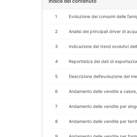
Indice del contenuto
1
Evoluzione dei consumi delle famigl
2
Analisi dei principali driver di acq
3
Indicazione dei trend evolutivi del
4
Reportistica dei dati di esportazio
5
Descrizione dell’evoluzione del m
6
Andamento delle vendite a valore
7
Andamento delle vendite per sing
8
Andamento delle vendite per territ
9
Andamento delle vendite per forma