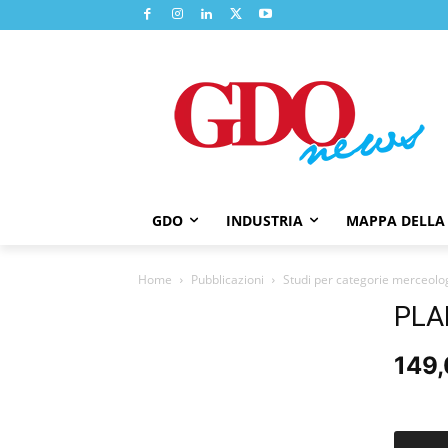
GDO
INDUSTRIA
MAPPA DELLA
Home
Pubblicazioni
Studi per categorie merceolo
PLA
149
PLANT
BASED