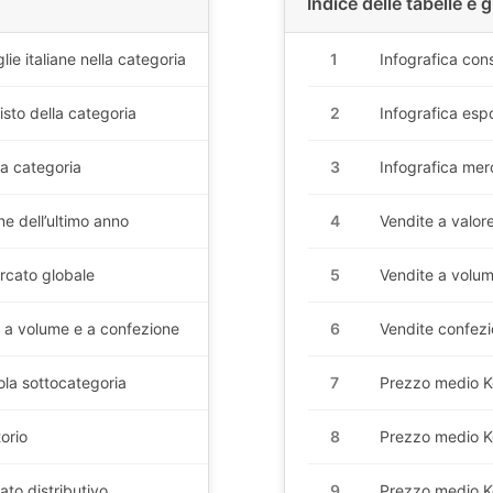
Indice delle tabelle e g
1
ie italiane nella categoria
Infografica cons
2
uisto della categoria
Infografica esp
3
la categoria
Infografica mer
4
ne dell’ultimo anno
Vendite a valore 
5
ercato globale
Vendite a volume
6
, a volume e a confezione
Vendite confezio
7
ola sottocategoria
Prezzo medio 
8
orio
Prezzo medio
K
9
to distributivo
Prezzo medio
K