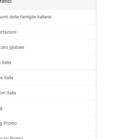
rafici
umi delle famiglie italiane
ortazioni
cato globale
italia
 italia
ni Italia
Kg
g
Promo
g
no Promo