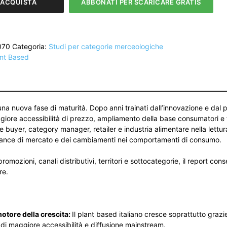
ACQUISTA
ABBONATI PER SCARICARE GRATIS
070
Categoria:
Studi per categorie merceologiche
ant Based
una nuova fase di maturità. Dopo anni trainati dall’innovazione e dal
aggiore accessibilità di prezzo, ampliamento della base consumatori 
re buyer, category manager, retailer e industria alimentare nella lett
mance di mercato e dei cambiamenti nei comportamenti di consumo.
promozioni, canali distributivi, territori e sottocategorie, il report con
re.
motore della crescita:
Il plant based italiano cresce soprattutto grazi
 di maggiore accessibilità e diffusione mainstream.