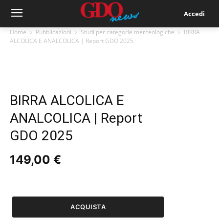
Accedi
Home
Pubblicazioni
Studi per categorie merceologiche
BIRRA
ALCOLICA E ANALCOLICA | Report GDO 2025
BIRRA ALCOLICA E
ANALCOLICA | Report
GDO 2025
149,00
€
BIRRA
ALCOLICA
E
ACQUISTA
ANALCOLICA