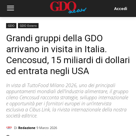
Accedi
GDO
GDO Estero
Grandi gruppi della GDO
arrivano in visita in Italia.
Cencosud, 15 miliardi di dollari
ed entrata negli USA
In vista di TuttoFood Milano 2026, uno dei principali
appuntamenti mondiali dell’industria alimentare, il gruppo
cileno Cencosud racconta strategie, sviluppo internazionale
e opportunità per i fornitori europei in un’intervista
esclusiva a Cibus Link, la rivista internazionale della nostra
società editrice.
Di
Redazione
9 Marzo 2026