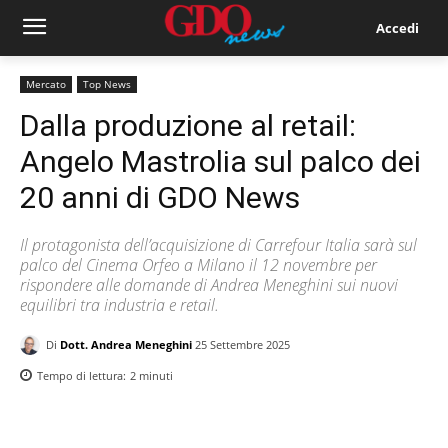
Accedi
Mercato
Top News
Dalla produzione al retail:
Angelo Mastrolia sul palco dei
20 anni di GDO News
Il protagonista dell’acquisizione di Carrefour Italia sarà sul
palco del Cinema Orfeo a Milano il 12 novembre per
rispondere alle domande di Andrea Meneghini sui nuovi
equilibri tra industria e retail.
Di
Dott. Andrea Meneghini
25 Settembre 2025
Tempo di lettura:
2
minuti