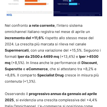
Nel confronto
a rete corrente
, l’intero sistema
omnichannel italiano registra nel mese di aprile un
incremento del +11,6%
rispetto allo stesso mese del
2024. La crescita più marcata si rileva nel canale
Supermercati
, con una variazione del +15,5%. Seguono i
formati
Iper da 2500 a 4499 mq
(+13,4%) e
Iper >4500
mq
(+8,5%). In linea anche le performance di
Discount
,
Superette
e
eCommerce
, che si attestano tra +8,2% e
+8,8%. Il comparto
Specialist Drug
cresce in misura più
contenuta (+1,3%).
Osservando il
progressivo annuo da gennaio ad aprile
2025
, si evidenzia una crescita complessiva del +4,4%
Italia Omnichannel. L’e-commerce si posiziona come