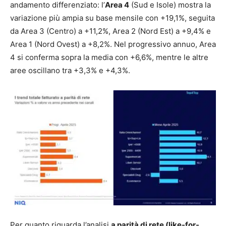
andamento differenziato: l’
Area 4
(Sud e Isole) mostra la
variazione più ampia su base mensile con +19,1%, seguita
da Area 3 (Centro) a +11,2%, Area 2 (Nord Est) a +9,4% e
Area 1 (Nord Ovest) a +8,2%. Nel progressivo annuo, Area
4 si conferma sopra la media con +6,6%, mentre le altre
aree oscillano tra +3,3% e +4,3%.
Per quanto riguarda l’analisi
a parità di rete (like-for-