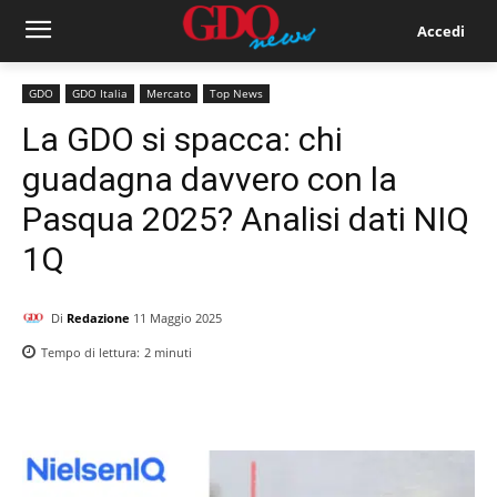
Accedi
GDO
GDO Italia
Mercato
Top News
La GDO si spacca: chi
guadagna davvero con la
Pasqua 2025? Analisi dati NIQ
1Q
Di
Redazione
11 Maggio 2025
Tempo di lettura:
2
minuti