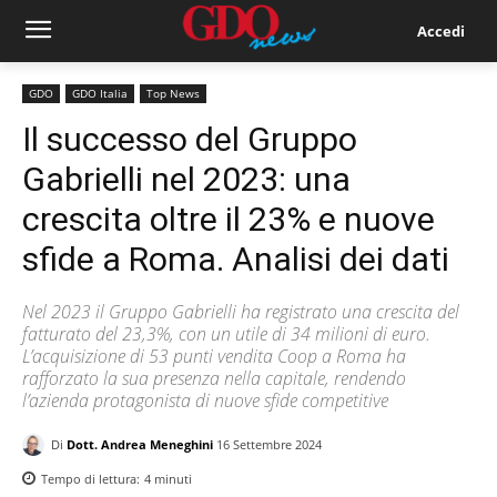
Accedi
GDO
GDO Italia
Top News
Il successo del Gruppo
Gabrielli nel 2023: una
crescita oltre il 23% e nuove
sfide a Roma. Analisi dei dati
Nel 2023 il Gruppo Gabrielli ha registrato una crescita del
fatturato del 23,3%, con un utile di 34 milioni di euro.
L’acquisizione di 53 punti vendita Coop a Roma ha
rafforzato la sua presenza nella capitale, rendendo
l’azienda protagonista di nuove sfide competitive
Di
Dott. Andrea Meneghini
16 Settembre 2024
Tempo di lettura:
4
minuti