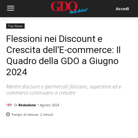
Accedi
Top News
Flessioni nei Discount e
Crescita dell’E-commerce: Il
Quadro della GDO a Giugno
2024
Mentre discount e ipermercati faticano, superstore ed e-
commerce continuano a crescere
Di
Redazione
1 Agosto 2024
Tempo di lettura:
2
minuti