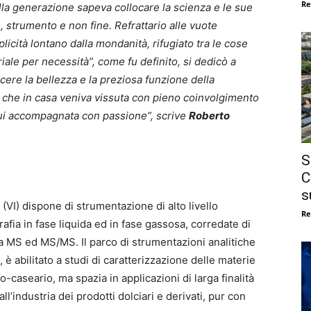
Re
lla generazione sapeva collocare la scienza e le sue
e, strumento e non fine. Refrattario alle vuote
plicità lontano dalla mondanità, rifugiato tra le cose
iale per necessità”, come fu definito, si dedicò a
scere la bellezza e la preziosa funzione della
ica che in casa veniva vissuta con pieno coinvolgimento
 lui accompagnata con passione”, scrive
Roberto
S
C
s
(VI) dispone di strumentazione di alto livello
Re
rafia in fase liquida ed in fase gassosa, corredate di
a MS ed MS/MS. Il parco di strumentazioni analitiche
 è abilitato a studi di caratterizzazione delle materie
ero-caseario, ma spazia in applicazioni di larga finalità
all’industria dei prodotti dolciari e derivati, pur con