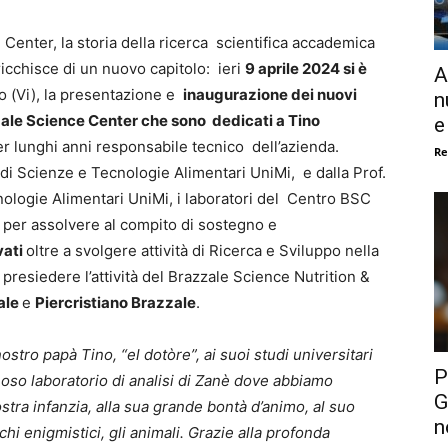
 Center, la storia della ricerca scientifica accademica
rricchisce di un nuovo capitolo: ieri
9 aprile 2024 si è
A
o (Vi), la presentazione e
inaugurazione dei nuovi
n
zale Science Center che sono dedicati a Tino
e
per lunghi anni responsabile tecnico dell’azienda.
Re
 di Scienze e Tecnologie Alimentari UniMi, e dalla Prof.
nologie Alimentari UniMi, i laboratori del Centro BSC
 per assolvere al compito di sostegno e
vati
oltre a svolgere attività di Ricerca e Sviluppo nella
presiedere l’attività del Brazzale Science Nutrition &
ale
e
Piercristiano Brazzale
.
ostro papà Tino, “el dotòre”, ai suoi studi universitari
P
noso laboratorio di analisi di Zanè dove abbiamo
G
stra infanzia, alla sua grande bontà d’animo, al suo
n
chi enigmistici, gli animali. Grazie alla profonda