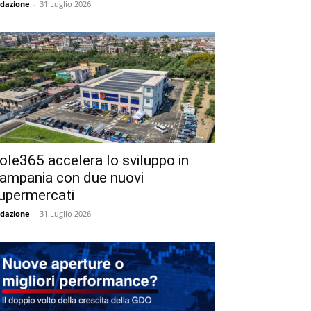
dazione
-
31 Luglio 2026
ole365 accelera lo sviluppo in
ampania con due nuovi
upermercati
dazione
-
31 Luglio 2026