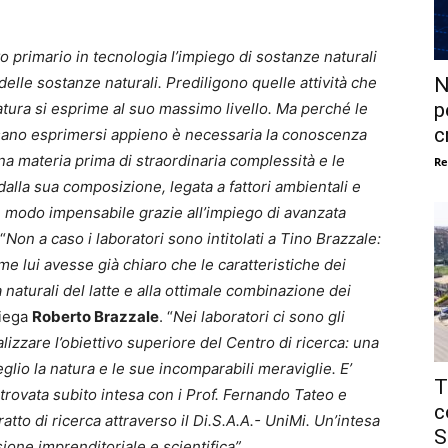
vo primario in tecnologia l’impiego di sostanze naturali
N
o delle sostanze naturali. Prediligono quelle attività che
p
natura si esprime al suo massimo livello. Ma perché le
c
ossano esprimersi appieno è necessaria la conoscenza
 una materia prima di straordinaria complessità e le
Re
 dalla sua composizione, legata a fattori ambientali e
n modo impensabile grazie all’impiego di avanzata
“
Non a caso i laboratori sono intitolati a Tino Brazzale:
me lui avesse già chiaro che le caratteristiche dei
tà naturali del latte e alla ottimale combinazione dei
piega
Roberto Brazzale
. “
Nei laboratori ci sono gli
lizzare l’obiettivo superiore del Centro di ricerca: una
glio la natura e le sue incomparabili meraviglie. E’
T
 trovata subito intesa con i Prof. Fernando Tateo e
c
tto di ricerca attraverso il Di.S.A.A.- UniMi. Un’intesa
S
sione imprenditoriale e scientifica”.