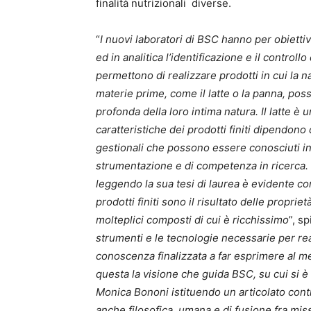
finalità nutrizionali diverse.
“
I nuovi laboratori di BSC hanno per obietti
ed in analitica l’identificazione e il controll
permettono di realizzare prodotti in cui la 
materie prime, come il latte o la panna, p
profonda della loro intima natura. Il latte è
caratteristiche dei prodotti finiti dipendono
gestionali che possono essere conosciuti i
strumentazione e di competenza in ricerca.
leggendo la sua tesi di laurea è evidente co
prodotti finiti sono il risultato delle proprie
molteplici composti di cui è ricchissimo
”, s
strumenti e le tecnologie necessarie per rea
conoscenza finalizzata a far esprimere al me
questa la visione che guida BSC, su cui si è
Monica Bononi istituendo un articolato contra
anche filosofica, umana e di fusione fra mis