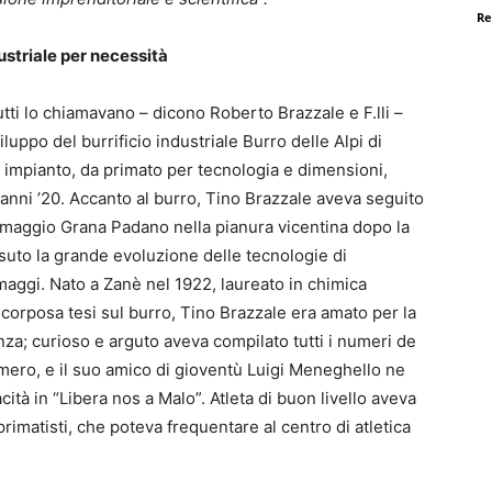
Re
ustriale per necessità
utti lo chiamavano – dicono Roberto Brazzale e F.lli –
luppo del burrificio industriale Burro delle Alpi di
o impianto, da primato per tecnologia e dimensioni,
i anni ’20. Accanto al burro, Tino Brazzale aveva seguito
ormaggio Grana Padano nella pianura vicentina dopo la
ssuto la grande evoluzione delle tecnologie di
aggi. Nato a Zanè nel 1922, laureato in chimica
 corposa tesi sul burro, Tino Brazzale era amato per la
nza; curioso e arguto aveva compilato tutti i numeri de
mero, e il suo amico di gioventù Luigi Meneghello ne
ità in “Libera nos a Malo”. Atleta di buon livello aveva
primatisti, che poteva frequentare al centro di atletica