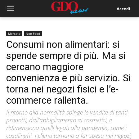
Accedi
Mercato
Non Food
Consumi non alimentari: si
spende sempre di più. Ma si
cercano maggiore
convenienza e più servizio. Si
torna nei negozi fisici e l’e-
commerce rallenta.
Il ritorno alla normalità spinge le vendite di tanti
prodotti, dall’abbigliamento ai cosmetici, e
ridimensiona quelli legati alla pandemia, come i
casalinghi. I clienti tornano a far spesa nei negozi,