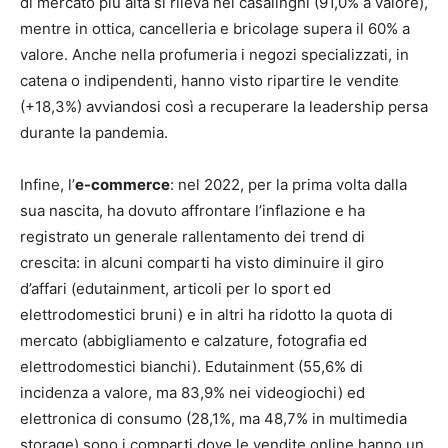
di mercato più alta si rileva nei casalinghi (91,0% a valore),
mentre in ottica, cancelleria e bricolage supera il 60% a
valore. Anche nella profumeria i negozi specializzati, in
catena o indipendenti, hanno visto ripartire le vendite
(+18,3%) avviandosi così a recuperare la leadership persa
durante la pandemia.
Infine, l’
e-commerce
: nel 2022, per la prima volta dalla
sua nascita, ha dovuto affrontare l’inflazione e ha
registrato un generale rallentamento dei trend di
crescita: in alcuni comparti ha visto diminuire il giro
d’affari (edutainment, articoli per lo sport ed
elettrodomestici bruni) e in altri ha ridotto la quota di
mercato (abbigliamento e calzature, fotografia ed
elettrodomestici bianchi). Edutainment (55,6% di
incidenza a valore, ma 83,9% nei videogiochi) ed
elettronica di consumo (28,1%, ma 48,7% in multimedia
storage) sono i comparti dove le vendite online hanno un