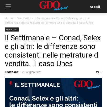
Accedi
Home
Webradio
Il Settimanale – Conad, Selex e gli altri: le
differenze sono consistenti nelle metrature di vendita. Il caso Unes
Webradio
Il Settimanale – Conad, Selex
e gli altri: le differenze sono
consistenti nelle metrature di
vendita. Il caso Unes
Redazione
-
28 Giugno 2023
0