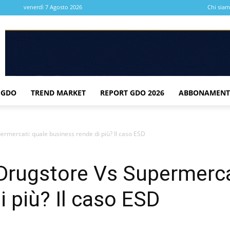
venerdì 7 Agosto 2026
Chi sia
 GDO
TREND MARKET
REPORT GDO 2026
ABBONAMENT
ermercati: quale business rende di più? Il caso ESD
 Drugstore Vs Supermerca
i più? Il caso ESD