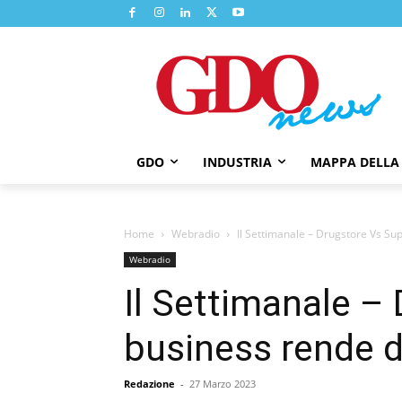
GDO
INDUSTRIA
MAPPA DELLA
Home
Webradio
Il Settimanale – Drugstore Vs Sup
Webradio
Il Settimanale –
business rende d
Redazione
-
27 Marzo 2023