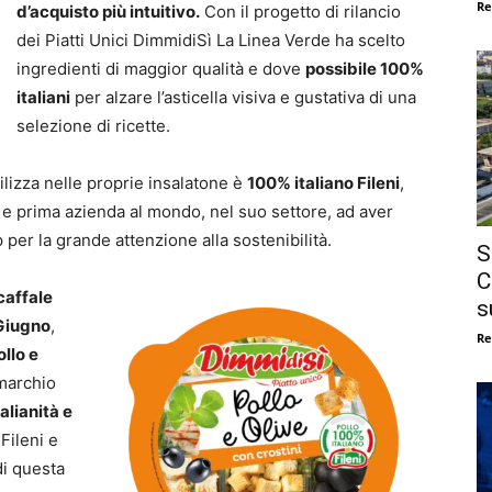
Re
d’acquisto più intuitivo.
Con il progetto di rilancio
dei Piatti Unici DimmidiSì La Linea Verde ha scelto
ingredienti di maggior qualità e dove
possibile 100%
italiani
per alzare l’asticella visiva e gustativa di una
selezione di ricette.
ilizza nelle proprie insalatone è
100% italiano Fileni
,
e e prima azienda al mondo, nel suo settore, ad aver
 per la grande attenzione alla sostenibilità.
S
C
scaffale
s
Giugno
,
Re
ollo e
 marchio
talianità e
Fileni e
di questa