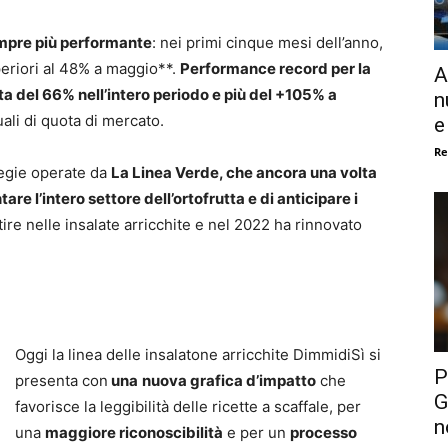
sempre più performante
: nei primi cinque mesi dell’anno,
periori al 48% a maggio**.
Performance record per la
A
ta del 66% nell’intero periodo e più del +105% a
n
ali di quota di mercato.
e
Re
tegie operate da
La Linea Verde, che ancora una volta
e l’intero settore dell’ortofrutta e di anticipare i
estire nelle insalate arricchite e nel 2022 ha rinnovato
Oggi la linea delle insalatone arricchite DimmidiSì si
P
presenta con
una
nuova grafica d’impatto
che
G
favorisce la leggibilità delle ricette a scaffale, per
n
una
maggiore riconoscibilità
e per un
processo