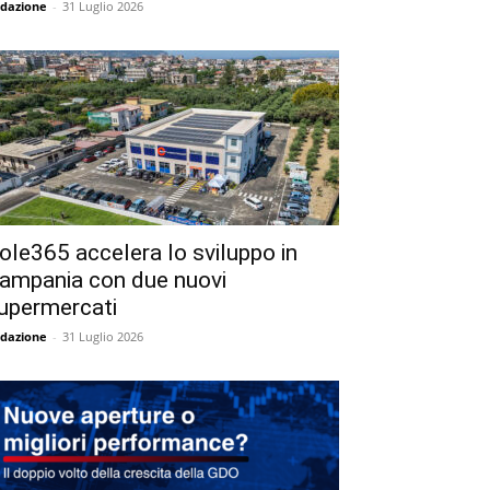
dazione
-
31 Luglio 2026
ole365 accelera lo sviluppo in
ampania con due nuovi
upermercati
dazione
-
31 Luglio 2026