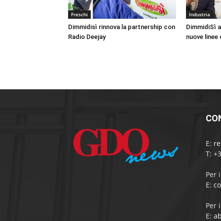
Freschi
Industria
Dimmidisì rinnova la partnership con
DimmidiSì a
Radio Deejay
nuove linee
CO
E:
r
T: +
Per 
E:
c
Per 
E:
a