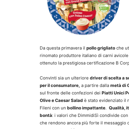
Da questa primavera il
pollo grigliato
che ut
rinomato produttore italiano di carni avicol
ottenuto la prestigiosa certificazione B Corp
Convinti sia un ulteriore
driver di scelta a 
per il consumatore,
a partire dalla
metà di 
sul fronte delle confezioni dei
Piatti Unici P
Olive e Caesar Salad
è stato evidenziato il
Fileni con un
bollino impattante
.
Qualità, i
bontà
: i valori che DimmidiSì condivide con 
che rendono ancora più forte il messaggio 