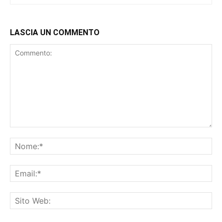
LASCIA UN COMMENTO
Commento:
No
Ema
Sit
We