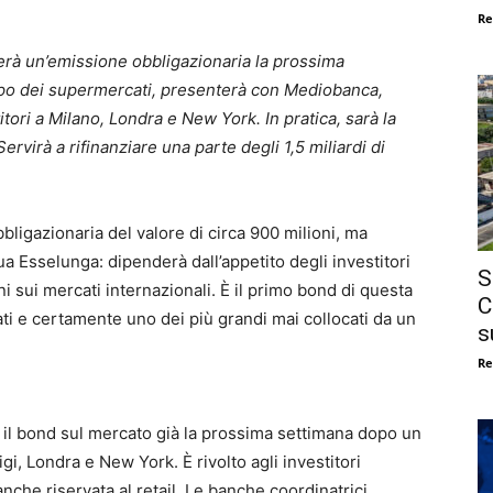
Re
herà un’emissione obbligazionaria la prossima
ppo dei supermercati, presenterà con Mediobanca,
titori a Milano, Londra e New York. In pratica, sarà la
rvirà a rifinanziare una parte degli 1,5 miliardi di
bligazionaria del valore di circa 900 milioni, ma
ua Esselunga: dipenderà dall’appetito degli investitori
S
ni sui mercati internazionali. È il primo bond di questa
C
ti e certamente uno dei più grandi mai collocati da un
s
Re
 il bond sul mercato già la prossima settimana dopo un
gi, Londra e New York. È rivolto agli investitori
anche riservata al retail. Le banche coordinatrici