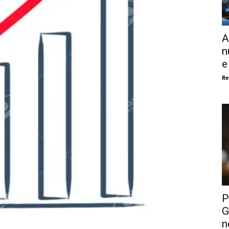
A
n
e
Re
P
G
n