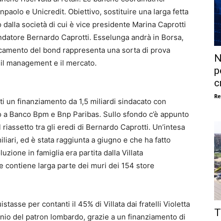
npaolo e Unicredit. Obiettivo, sostituire una larga fetta
lio dalla società di cui è vice presidente Marina Caprotti
 fondatore Bernardo Caprotti. Esselunga andrà in Borsa,
ollocamento del bond rappresenta una sorta di prova
N
, il management e il mercato.
p
c
Re
ti un finanziamento da 1,5 miliardi sindacato con
to a Banco Bpm e Bnp Paribas. Sullo sfondo c’è appunto
riassetto tra gli eredi di Bernardo Caprotti. Un’intesa
iliari, ed è stata raggiunta a giugno e che ha fatto
luzione in famiglia era partita dalla Villata
e contiene larga parte dei muri dei 154 store
tasse per contanti il 45% di Villata dai fratelli Violetta
T
onio del patron lombardo, grazie a un finanziamento di