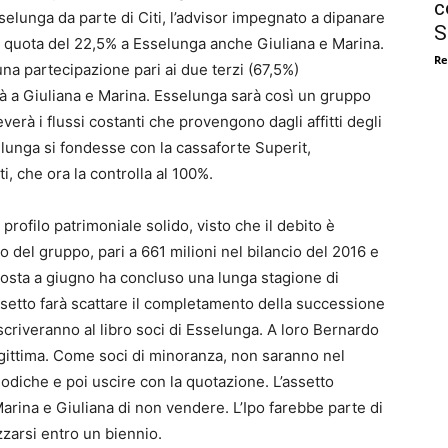
c
selunga da parte di Citi, l’advisor impegnato a dipanare
S
a quota del 22,5% a Esselunga anche Giuliana e Marina.
Re
 una partecipazione pari ai due terzi (67,5%)
erà a Giuliana e Marina. Esselunga sarà così un gruppo
verà i flussi costanti che provengono dagli affitti degli
lunga si fondesse con la cassaforte Superit,
, che ora la controlla al 100%.
profilo patrimoniale solido, visto che il debito è
o del gruppo, pari a 661 milioni nel bilancio del 2016 e
pposta a giugno ha concluso una lunga stagione di
iassetto farà scattare il completamento della successione
 iscriveranno al libro soci di Esselunga. A loro Bernardo
egittima. Come soci di minoranza, non saranno nel
odiche e poi uscire con la quotazione. L’assetto
Marina e Giuliana di non vendere. L’Ipo farebbe parte di
zarsi entro un biennio.