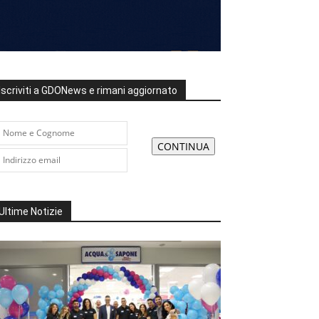
Iscriviti a GDONews e rimani aggiornato
Ultime Notizie