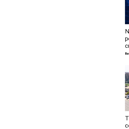
N
p
c
Re
T
c