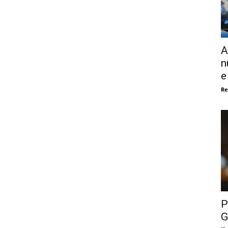
A
n
e
Re
P
G