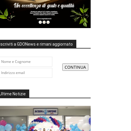
Iscriviti a GDONews e rimani aggiornato
Ultime Notizie