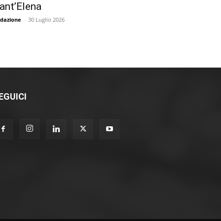
ant’Elena
dazione
-
30 Luglio 2026
EGUICI