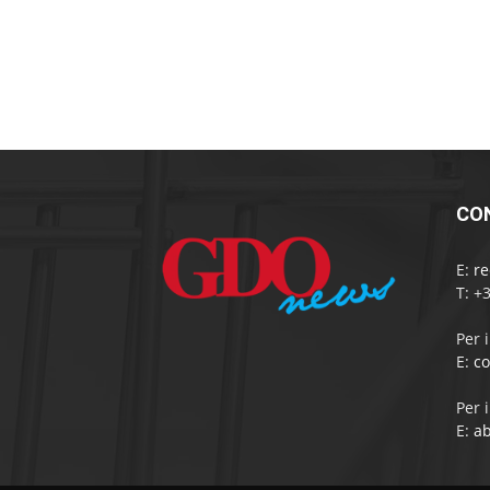
CO
E:
r
T: +
Per 
E:
c
Per 
E:
a