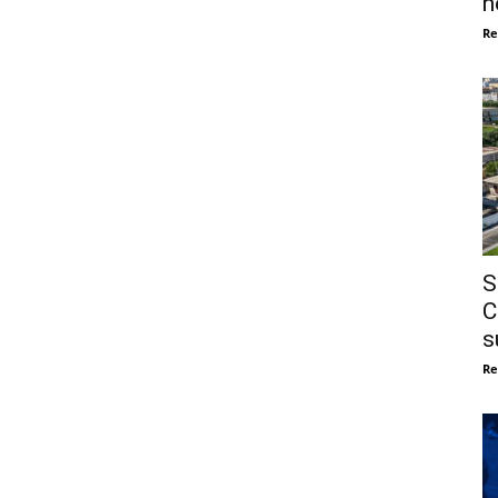
n
Re
S
C
s
Re