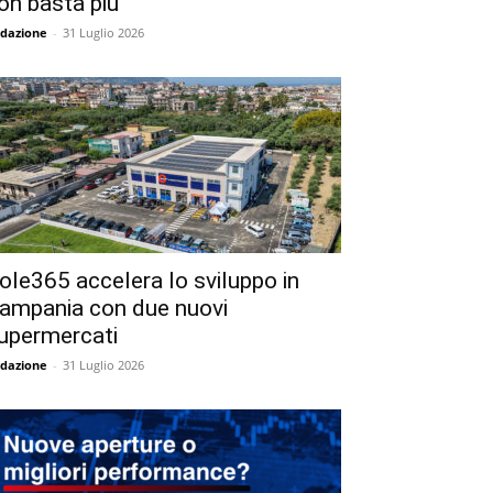
on basta più
dazione
-
31 Luglio 2026
ole365 accelera lo sviluppo in
ampania con due nuovi
upermercati
dazione
-
31 Luglio 2026