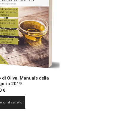
o di Oliva. Manuale della
goria 2019
00
€
ungi al carrello