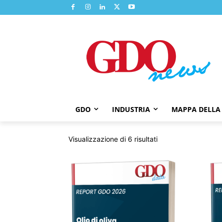
GDO
INDUSTRIA
MAPPA DELLA
Ordina
Visualizzazione di 6 risultati
in
base
al
più
recente