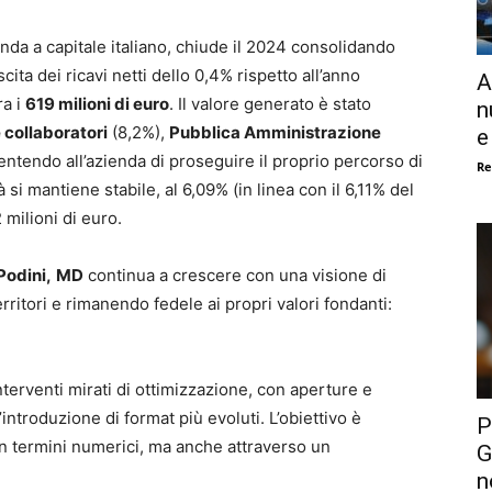
nda a capitale italiano, chiude il 2024 consolidando
cita dei ricavi netti dello 0,4% rispetto all’anno
A
ra i
619 milioni di euro
. Il valore generato è stato
n
 collaboratori
(8,2%),
Pubblica Amministrazione
e
onsentendo all’azienda di proseguire il proprio percorso di
Re
 si mantiene stabile, al 6,09% (in linea con il 6,11% del
 milioni di euro.
Podini,
MD
continua a crescere con una visione di
rritori e rimanendo fedele ai propri valori fondanti:
nterventi mirati di ottimizzazione, con aperture e
’introduzione di format più evoluti. L’obiettivo è
P
 in termini numerici, ma anche attraverso un
G
n