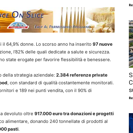
Re
cui il 64,9% donne. Lo scorso anno ha inserito
97 nuove
zione, l’82% delle quali dedicate a salute e sicurezza.
o state erogate per favorire flessibilità e benessere.
S
o della strategia aziendale:
2.384 referenze private
C
food
, con standard di qualità costantemente monitorati.
s
ornitori e 189 nei punti vendita, con il 90% di
Re
ha devoluto oltre
917.000 euro tra donazioni e progetti
eco alimentare, donando 240 tonnellate di prodotti al
00 pasti
.