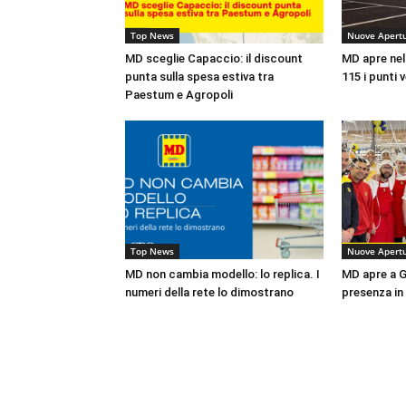
Top News
Nuove Apert
MD sceglie Capaccio: il discount
MD apre nel
punta sulla spesa estiva tra
115 i punti 
Paestum e Agropoli
Top News
Nuove Apert
MD non cambia modello: lo replica. I
MD apre a Ga
numeri della rete lo dimostrano
presenza in 