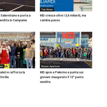
ure
Top News
 Salernitano e porta a
MD cresce oltre i 3,6 miliardi, ma
vendita in Campania
cambia passo
ure
Nuove Aperture
lati e rafforza la
MD apre a Palermo e punta sui
Sicilia
giovani: inaugurato il 12° punto
vendita