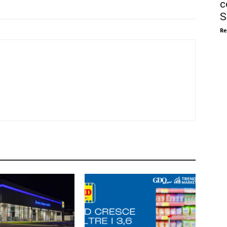
c
S
Re