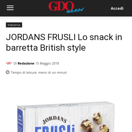
Accedi
Industria
JORDANS FRUSLI Lo snack in
barretta British style
Di
Redazione
15 Maggio 2018
Tempo di lettura:
meno di un
minuti