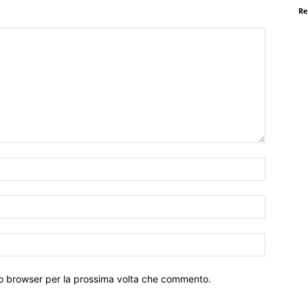
Re
Nome:*
Email:*
Sito
Web:
sto browser per la prossima volta che commento.