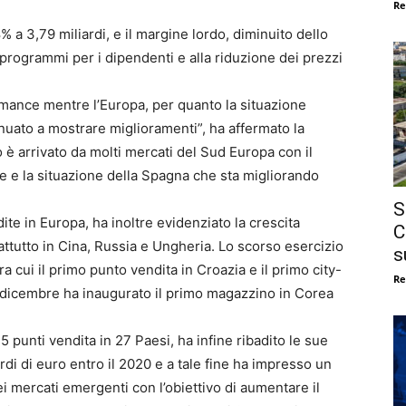
Re
8% a 3,79 miliardi, e il margine lordo, diminuito dello
i programmi per i dipendenti e alla riduzione dei prezzi
mance mentre l’Europa, per quanto la situazione
uato a mostrare miglioramenti”, ha affermato la
è arrivato da molti mercati del Sud Europa con il
e e la situazione della Spagna che sta migliorando
S
ite in Europa, ha inoltre evidenziato la crescita
C
prattutto in Cina, Russia e Ungheria. Lo scorso esercizio
s
a cui il primo punto vendita in Croazia e il primo city-
Re
dicembre ha inaugurato il primo magazzino in Corea
 punti vendita in 27 Paesi, ha infine ribadito le sue
rdi di euro entro il 2020 e a tale fine ha impresso un
i mercati emergenti con l’obiettivo di aumentare il