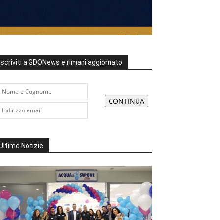
Iscriviti a GDONews e rimani aggiornato
Ultime Notizie