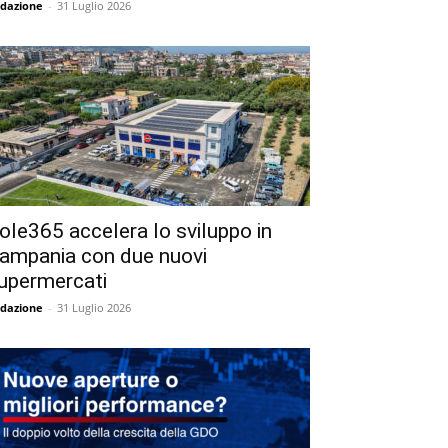
dazione
-
31 Luglio 2026
ole365 accelera lo sviluppo in
ampania con due nuovi
upermercati
dazione
-
31 Luglio 2026