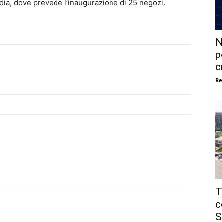
ndia, dove prevede l’inaugurazione di 25 negozi.
N
p
c
Re
T
c
S